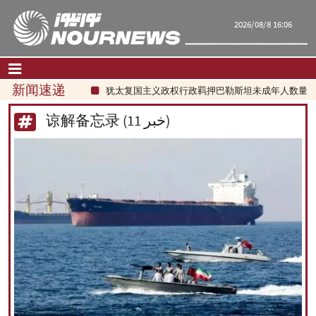
2026/08/8 16:06
新闻速递
犹太复国主义政权行政羁押巴勒斯坦未成年人数量大幅增加
首页
|
联系我们
|
关于我们
谅解备忘录 (11 خبر)
要闻
评论频道
政治
经济
文化.社会
世界
旅游
|
فارسی
|
English
|
العربیه
|
|
עברית
|
русский
|
中文
|