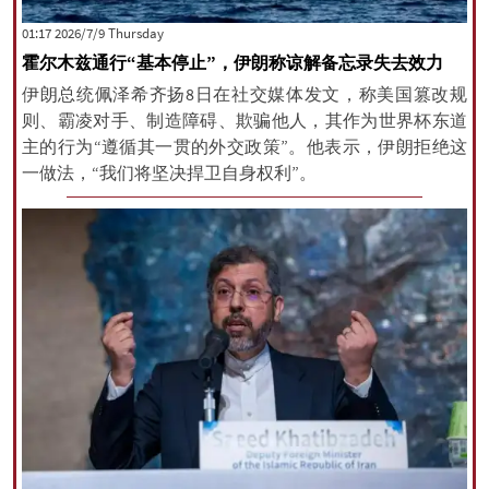
‫‫Thursday‬‬ 2026/7/9 01:17
霍尔木兹通行“基本停止”，伊朗称谅解备忘录失去效力
All rights reserved for NourNews
伊朗总统佩泽希齐扬8日在社交媒体发文，称美国篡改规
Copyright © 2021 www.nournews.ir
则、霸凌对手、制造障碍、欺骗他人，其作为世界杯东道
主的行为“遵循其一贯的外交政策”。他表示，伊朗拒绝这
一做法，“我们将坚决捍卫自身权利”。