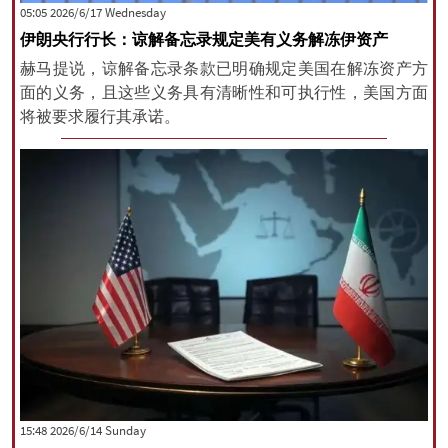
‫‫Wednesday‬‬ 2026/6/17 05:05
伊朗央行行长：谅解备忘录规定美有义务解冻伊资产
赫马提说，谅解备忘录条款已明确规定美国在解冻资产方
面的义务，且这些义务具有清晰性和可执行性，美国方面
将被要求履行其承诺。
‫‫Sunday‬‬ 2026/6/14 15:48