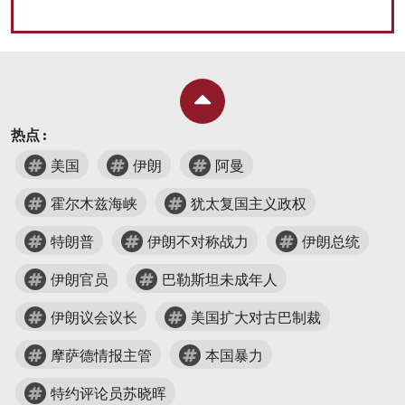
热点 :
美国
伊朗
阿曼
霍尔木兹海峡
犹太复国主义政权
特朗普
伊朗不对称战力
伊朗总统
伊朗官员
巴勒斯坦未成年人
伊朗议会议长
美国扩大对古巴制裁
摩萨德情报主管
本国暴力
特约评论员苏晓晖