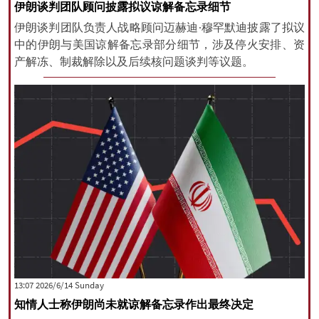
伊朗谈判团队顾问披露拟议谅解备忘录细节
伊朗谈判团队负责人战略顾问迈赫迪·穆罕默迪披露了拟议
中的伊朗与美国谅解备忘录部分细节，涉及停火安排、资
产解冻、制裁解除以及后续核问题谈判等议题。
‫‫Sunday‬‬ 2026/6/14 13:07
知情人士称伊朗尚未就谅解备忘录作出最终决定