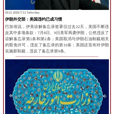
‫Saturday‬ 2026/7/11 02:21
伊朗外交部：美国违约已成习惯
巴加埃说，伊美谅解备忘录签署仅过去22天，美国不断违
反其中多项条款：7月8日、9日美军再袭伊朗，公然违反了
谅解备忘录第1条和第2条；美国取消与伊朗石油制裁相关
的豁免许可，违反了备忘录的第10条；美国还宣布对伊朗
实施新制裁，违反了备忘录第9条。