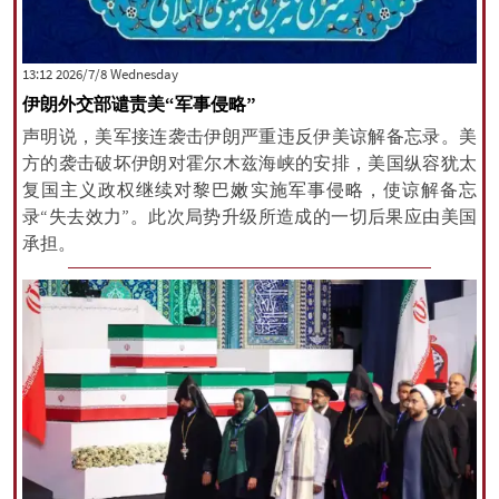
‫‫Wednesday‬‬ 2026/7/8 13:12
伊朗外交部谴责美“军事侵略”
声明说，美军接连袭击伊朗严重违反伊美谅解备忘录。美
方的袭击破坏伊朗对霍尔木兹海峡的安排，美国纵容犹太
复国主义政权继续对黎巴嫩实施军事侵略，使谅解备忘
录“失去效力”。此次局势升级所造成的一切后果应由美国
承担。