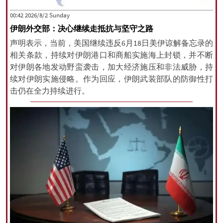
‫‫Sunday‬‬ 2026/8/2 00:42
伊朗外交部：决心继续走抵抗与坚守之路
All rights reserved for NourNews
声明表示，当前，美国继续违反6月18日美伊谅解备忘录的
Copyright © 2021 www.nournews.ir
相关条款，持续对伊朗港口和商船实施海上封锁，并不断
对伊朗各地发动野蛮袭击，加大经济施压和非法威胁，持
续对伊朗实施侵略。作为回应，伊朗武装部队的防御性打
击仍在全力持续进行。