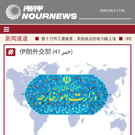
2026/08/6 17:06
新闻速递
数十万劳工遭驱逐，美国食品价格大幅上涨
伊朗总统：最
首页
|
联系我们
|
关于我们
伊朗外交部 (47 خبر)
要闻
评论频道
政治
经济
文化.社会
世界
旅游
|
فارسی
|
English
|
العربیه
|
|
עברית
|
русский
|
中文
|