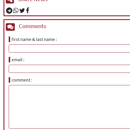
Comments
first name & last name
email
comment