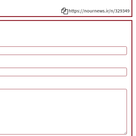
https://nournews.ir/n/329349