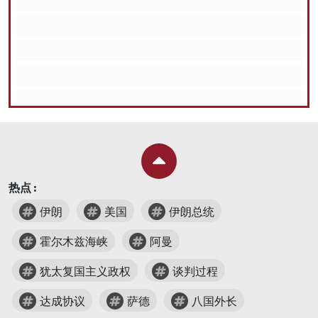
热点 :
伊朗
美国
伊朗总统
霍尔木兹海峡
阿曼
犹太复国主义政权
谈判过程
达成协议
萨德
八国外长