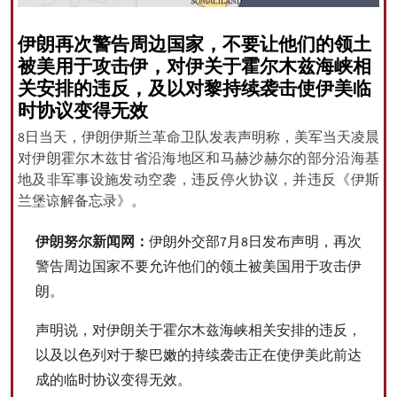
伊朗再次警告周边国家，不要让他们的领土
被美用于攻击伊，对伊关于霍尔木兹海峡相
All rights reserved for NourNews
关安排的违反，及以对黎持续袭击使伊美临
Copyright © 2021 www.nournews.ir
时协议变得无效
8日当天，伊朗伊斯兰革命卫队发表声明称，美军当天凌晨
对伊朗霍尔木兹甘省沿海地区和马赫沙赫尔的部分沿海基
地及非军事设施发动空袭，违反停火协议，并违反《伊斯
兰堡谅解备忘录》。
伊朗努尔新闻网：
伊朗外交部7月8日发布声明，再次
警告周边国家不要允许他们的领土被美国用于攻击伊
朗。
声明说，对伊朗关于霍尔木兹海峡相关安排的违反，
以及以色列对于黎巴嫩的持续袭击正在使伊美此前达
成的临时协议变得无效。