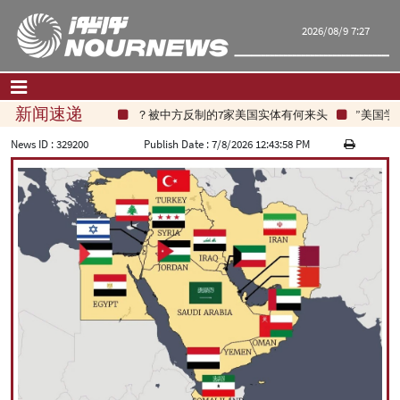
2026/08/9 7:27
新闻速递
被中方反制的7家美国实体有何来头？
美国学者
首页
|
联系我们
|
关于我们
News ID :
329200
Publish Date :
7/8/2026 12:43:58 PM
要闻
评论频道
政治
经济
文化.社会
世界
旅游
|
فارسی
|
English
|
العربیه
|
|
עברית
|
русский
|
中文
|