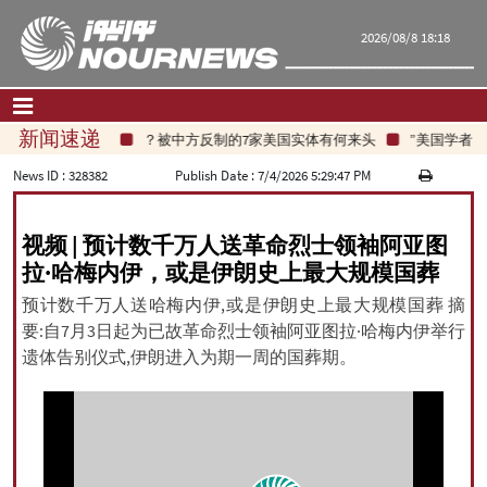
2026/08/8 18:18
新闻速递
被中方反制的7家美国实体有何来头？
美国学者：美
首页
|
联系我们
|
关于我们
News ID :
328382
Publish Date :
7/4/2026 5:29:47 PM
要闻
视频 | 预计数千万人送革命烈士领袖阿亚图
评论频道
拉·哈梅内伊，或是伊朗史上最大规模国葬
政治
预计数千万人送哈梅内伊,或是伊朗史上最大规模国葬 摘
经济
要:自7月3日起为已故革命烈士领袖阿亚图拉·哈梅内伊举行
文化.社会
遗体告别仪式,伊朗进入为期一周的国葬期。
世界
旅游
|
فارسی
|
English
|
العربیه
|
|
עברית
|
русский
|
中文
|