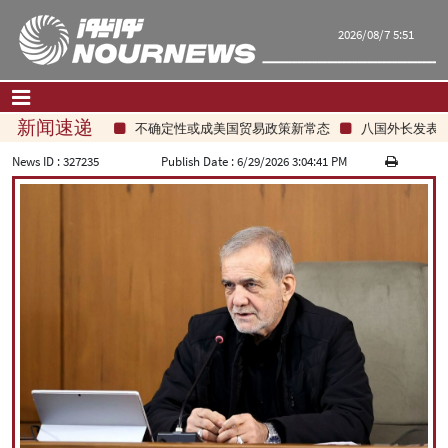
2026/08/7 5:51
新闻速递
不确定性或成美国贸易政策新常态
八国外长发表联
首页
|
联系我们
|
关于我们
News ID :
327235
Publish Date :
6/29/2026 3:04:41 PM
要闻
评论频道
政治
经济
文化.社会
世界
旅游
|
فارسی
|
English
|
العربیه
|
|
עברית
|
русский
|
中文
|