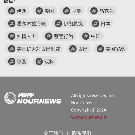
热点 :
伊朗
美国
阿曼
乌克兰
霍尔木兹海峡
伊朗总统
日本
知情人士
蓄意行为
中国
美国扩大对古巴制裁
古巴
美国贸易
埃及
双标
All rights reserved for
NourNews
Copyright © 2024
www.nournews.ir
关于我们
|
联系我们