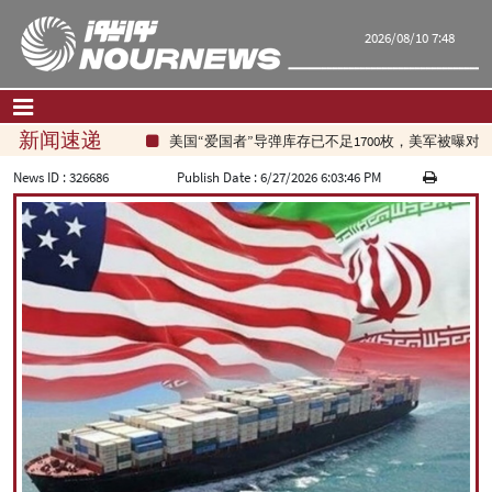
2026/08/10 7:48
新闻速递
美国“爱国者”导弹库存已不足1700枚，美军被曝对
首页
|
联系我们
|
关于我们
News ID :
326686
Publish Date :
6/27/2026 6:03:46 PM
要闻
评论频道
政治
经济
文化.社会
世界
旅游
|
فارسی
|
English
|
العربیه
|
|
עברית
|
русский
|
中文
|