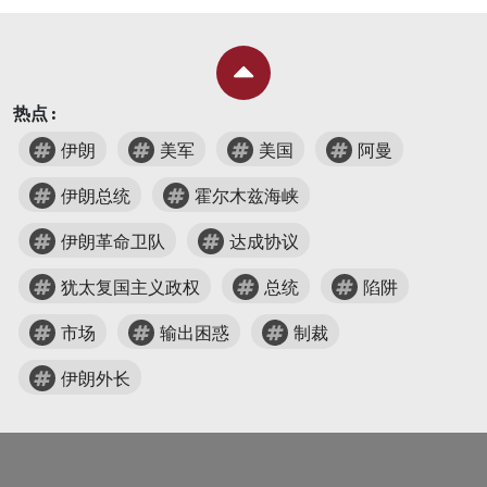
热点 :
伊朗
美军
美国
阿曼
伊朗总统
霍尔木兹海峡
伊朗革命卫队
达成协议
犹太复国主义政权
总统
陷阱
市场
输出困惑
制裁
伊朗外长