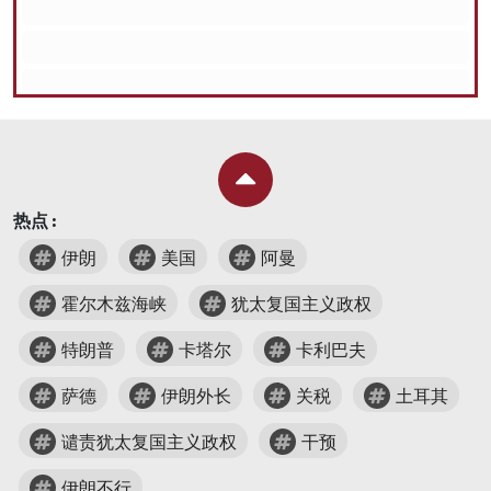
热点 :
伊朗
美国
阿曼
霍尔木兹海峡
犹太复国主义政权
特朗普
卡塔尔
卡利巴夫
萨德
伊朗外长
关税
土耳其
谴责犹太复国主义政权
干预
伊朗不行