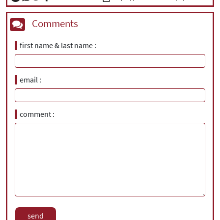
Comments
first name & last name
email
comment