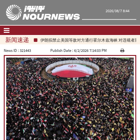
2026/08/7 8:44
新闻速递
伊朗拟禁止美国等敌对方通行霍尔木兹海峡 对违规者重
首页
|
联系我们
|
关于我们
News ID :
321443
Publish Date :
6/2/2026 7:14:03 PM
要闻
评论频道
政治
经济
文化.社会
世界
旅游
|
فارسی
|
English
|
العربیه
|
|
עברית
|
русский
|
中文
|