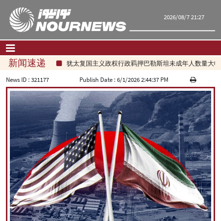
2026/08/7 21:27
新闻速递
犹太复国主义政权行政羁押巴勒斯坦未成年人数量大幅增
首页
|
联系我们
|
关于我们
News ID :
321177
Publish Date :
6/1/2026 2:44:37 PM
要闻
评论频道
政治
经济
文化.社会
世界
旅游
|
فارسی
|
English
|
العربیه
|
|
עברית
|
русский
|
中文
|