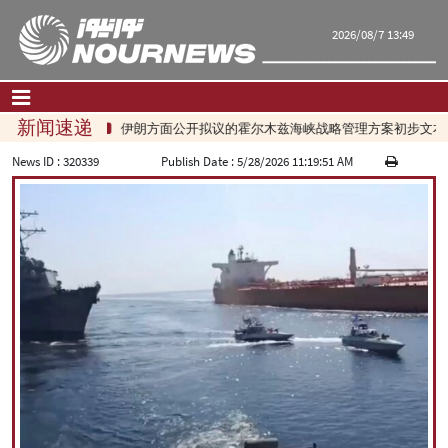
2026/08/7 13:49
新闻速递
伊朗方面公开拟议的霍尔木兹海峡战略管理方案初步文本细
首页
|
联系我们
|
关于我们
News ID :
320339
Publish Date :
5/28/2026 11:19:51 AM
要闻
评论频道
政治
经济
文化.社会
世界
旅游
|
فارسی
|
English
|
العربیه
|
|
עברית
|
русский
|
中文
|