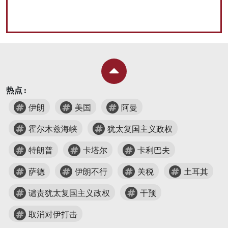
热点 :
伊朗
美国
阿曼
霍尔木兹海峡
犹太复国主义政权
特朗普
卡塔尔
卡利巴夫
萨德
伊朗不行
关税
土耳其
谴责犹太复国主义政权
干预
取消对伊打击