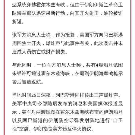
达系统穿越霍尔木兹海峡，但由于伊朗伊斯兰革命卫
队海军部队迅速果断行动，向其开火射击，油轮被迫
折返。
该军方消息人士称，作为报复，美国军方向阿巴斯港
周围焦土开火，爆炸声与此事件有关，此次袭击并未
造成人员伤亡或财产损失。
与此同时，一位军方消息人士称，共有4艘船只试图
未经许可通过霍尔木兹海峡，在遭到伊朗海军鸣枪示
警后被迫返航。
当地时间25日深夜，阿巴斯港同样传出三声爆炸声。
美军中央司令部随后发布的消息和美国媒体报道显
示，美军对两艘试图在霍尔木兹海峡布雷的伊朗船只
以及阿巴斯港的伊朗防空导弹发射阵地进行“自卫
性”空袭。伊朗指责美方违反停火协议。