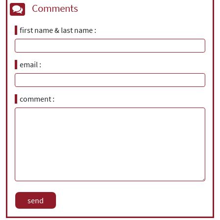
Comments
first name & last name
email
comment