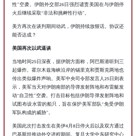
性”空袭。伊朗外交部26日强烈谴责美国在与伊朗停
火后继续采取“非法和挑衅性行动”。
美方再次在谈判期间动武，伊朗持续放狠话。协议还
能否达成？
美国再次以武逼谈
当地时间25日深夜，据伊朗方面称，阿巴斯港听到三
起爆炸。霍尔木兹海峡沿岸的锡里克和贾斯克两地也
传出类似爆炸声响。美军中央司令部发言人25日则表
示，美军当天对伊朗南部的导弹发射阵地和布雷艇发
动“自卫性”空袭。打击目标包括伊朗导弹发射阵地和
试图布设水雷的船只，旨在保护美军部队“免受伊朗
军队构成的威胁”。
美国此次打击发生在美伊4月8日停火后以及双方通过
巴基斯坦推动外交进程期间。复旦大学中东研究中心