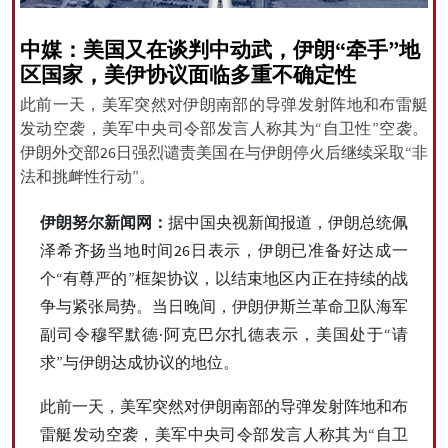
中媒：美国又在谈判中动武，伊朗“牵手”地
区国家，美伊协议面临多重不确定性
All rights reserved for NourNews
此前一天，美军突然对伊朗南部的导弹发射阵地和布雷艇
Copyright © 2021 www.nournews.ir
发动空袭，美军中央司令部发言人称其为“自卫性”空袭。
伊朗外交部26日强烈谴责美国在与伊朗停火后继续采取“非
法和挑衅性行动”。
伊朗努尔新闻网：
据中国央视新闻报道，伊朗总统佩
泽希齐扬当地时间26日表示，伊朗已准备好达成一
个“有尊严的”框架协议，以结束地区内正在持续的战
争与紧张局势。当日晚间，伊朗伊斯兰革命卫队海军
副司令穆罕默德·阿克巴尔扎德表示，美国处于“请
求”与伊朗达成协议的地位。
此前一天，美军突然对伊朗南部的导弹发射阵地和布
雷艇发动空袭，美军中央司令部发言人称其为“自卫