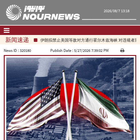
2026/08/7 13:18
新闻速递
伊朗拟禁止美国等敌对方通行霍尔木兹海峡 对违规者重罚
首页
|
联系我们
|
关于我们
News ID :
320180
Publish Date :
5/27/2026 7:39:02 PM
要闻
评论频道
政治
经济
文化.社会
世界
旅游
|
فارسی
|
English
|
العربیه
|
|
עברית
|
русский
|
中文
|