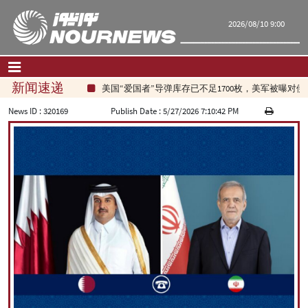
2026/08/10 9:00
新闻速递
美国“爱国者”导弹库存已不足1700枚，美军被曝对
首页
|
联系我们
|
关于我们
News ID :
320169
Publish Date :
5/27/2026 7:10:42 PM
要闻
评论频道
政治
经济
文化.社会
世界
旅游
|
فارسی
|
English
|
العربیه
|
|
עברית
|
русский
|
中文
|