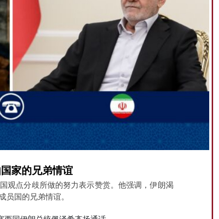
伯国家的兄弟情谊
国观点分歧所做的努力表示赞赏。他强调，伊朗渴
成员国的兄弟情谊。
统塞西同伊朗总统佩泽希齐扬通话。