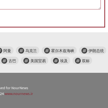
阿曼
乌克兰
霍尔木兹海峡
伊朗总统
古巴
美国贸易
埃及
双标
erved for NourNews
024
www.nournews.ir