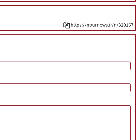
https://nournews.ir/n/320167