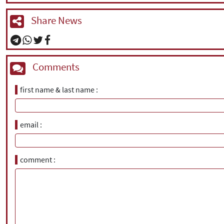
Share News
Comments
first name & last name
email
comment