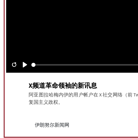
Restart
Play
X频道革命领袖的新讯息
阿亚图拉哈梅内伊的用户帐户在 X 社交网络（前 T
复国主义政权。
伊朗努尔新闻网