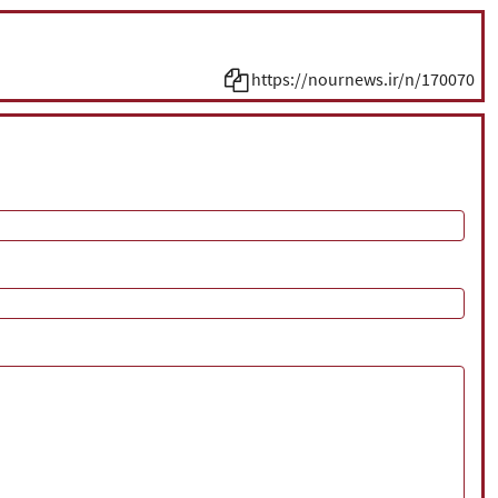
https://nournews.ir/n/170070