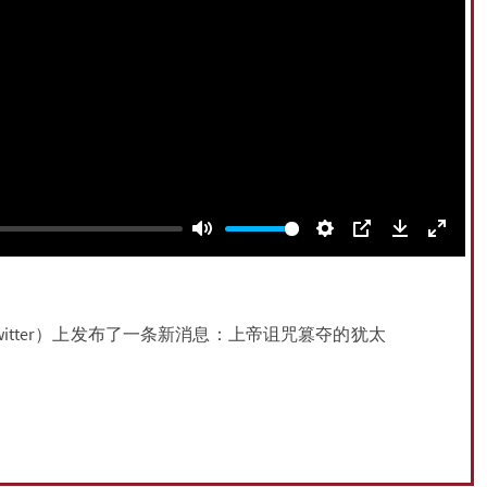
Mute
Settings
PIP
Download
Enter
fullsc
witter）上发布了一条新消息：上帝诅咒篡夺的犹太