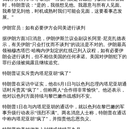
时，特朗普说：“是的，我很想见他。我愿意与所有人见面。
我希望见到他，时机成熟时我们可能会见面，这要看事态发
展。”
伊朗官员：如有必要伊方会同美进行谈判
据伊朗方面3日消息，伊朗伊斯兰议会副议长阿里·尼克扎德表
示，有关伊朗“只会打仗而不谈判”的说法是不对的。伊朗最高
领袖穆杰塔巴·哈梅内伊划定的红线已列入议程，如有必要伊
朗会进行谈判，但不相信美国的任何承诺。美国对伊朗犯下的
罪行必须被揭露且继续追究。
特朗普证实斥责内塔尼亚胡“疯了”
特朗普在采访中证实，他在6月1日与以色列总理内塔尼亚胡通
话时斥责其“疯了”，但称两人“合作得非常愉快”。他还表示，
他对以色列方面持续与黎巴嫩作战感到不安。
特朗普1日在与内塔尼亚胡的通话中，就以色列在黎巴嫩的军
事升级行动表示“强烈不满”。两名消息人士称，特朗普在通话
中称内塔尼亚胡“疯了”，并指责他忘恩负义。