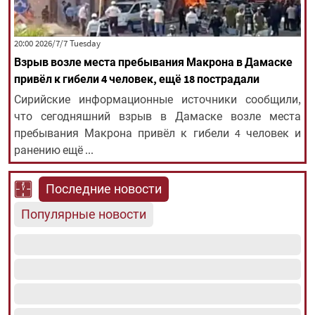
All rights reserved for NourNews
‫‫Tuesday‬‬ 2026/7/7 20:00
Copyright © 2021 www.nournews.ir
Взрыв возле места пребывания Макрона в Дамаске
привёл к гибели 4 человек, ещё 18 пострадали
Сирийские информационные источники сообщили,
что сегодняшний взрыв в Дамаске возле места
пребывания Макрона привёл к гибели 4 человек и
ранению ещё ...
Последние новости
Популярные новости