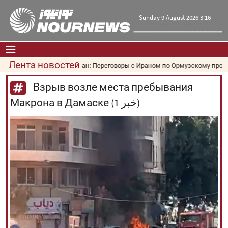
Sunday 9 August 2026 3:16
Лента новостей
Оман: Переговоры с Ираном по Ормузскому пролив
Главная
|
Контакты
|
О нас
Взрыв возле места пребывания
Макрона в Дамаске (1 خبر)
Новости
Культура и общество
Экономика
Политика
взгляд
Мультимедиа
|
فارسی
|
English
|
العربیه
|
|
עברית
|
русский
|
中文
|