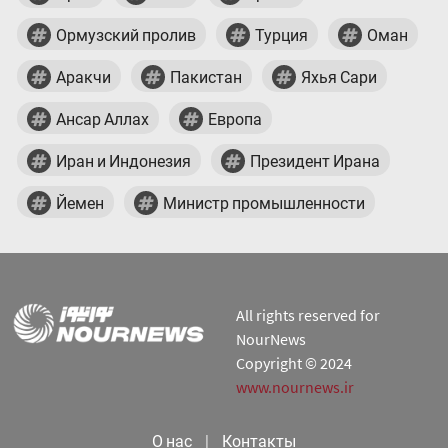
Ормузский пролив
Турция
Оман
Аракчи
Пакистан
Яхья Сари
Ансар Аллах
Европа
Иран и Индонезия
Президент Ирана
Йемен
Министр промышленности
All rights reserved for
NourNews
Copyright © 2024
www.nournews.ir
О нас
|
Контакты