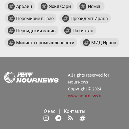
Арбаин
Яхья Сари
Йемен
Перемирие в Газе
Президент Ирана
Персидский залив
Пакистан
Министр промышленности
МИД Ирана
All rights reserved for
NourNews
Copyright © 2024
www.nournews.ir
О нас
|
Контакты