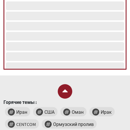
Горячие темы :
Иран
США
Оман
Ирак
CENTCOM
Ормузский пролив