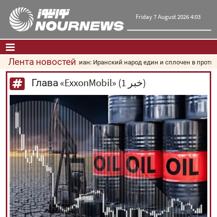
Friday 7 August 2026 4:03
Лента новостей
Пезешкиан: Иранский народ един и сплочен в противо
Главная
|
Контакты
|
О нас
Глава «ExxonMobil» (1 خبر)
Новости
Культура и общество
Экономика
Политика
взгляд
Мультимедиа
|
فارسی
|
English
|
العربیه
|
|
עברית
|
русский
|
中文
|