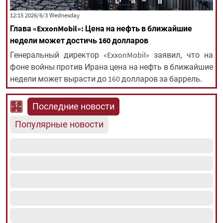
‫‫Wednesday‬‬ 2026/6/3 12:15
Глава «ExxonMobil»: Цена на нефть в ближайшие
All rights reserved for NourNews
недели может достичь 160 долларов
Copyright © 2021 www.nournews.ir
Генеральный директор «ExxonMobil» заявил, что на
фоне войны против Ирана цена на нефть в ближайшие
недели может вырасти до 160 долларов за баррель.
Последние новости
Популярные новости