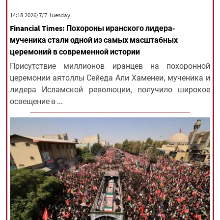
‫‫Tuesday‬‬ 2026/7/7 14:18
Financial Times: Похороны иранского лидера-
All rights reserved for NourNews
мученика стали одной из самых масштабных
Copyright © 2021 www.nournews.ir
церемоний в современной истории
Присутствие миллионов иранцев на похоронной
церемонии аятоллы Сейеда Али Хаменеи, мученика и
лидера Исламской революции, получило широкое
освещение в ...