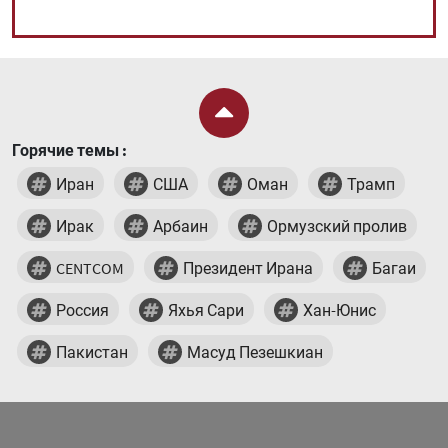
Горячие темы :
Иран
США
Оман
Трамп
Ирак
Арбаин
Ормузский пролив
CENTCOM
Президент Ирана
Багаи
Россия
Яхья Сари
Хан-Юнис
Пакистан
Масуд Пезешкиан