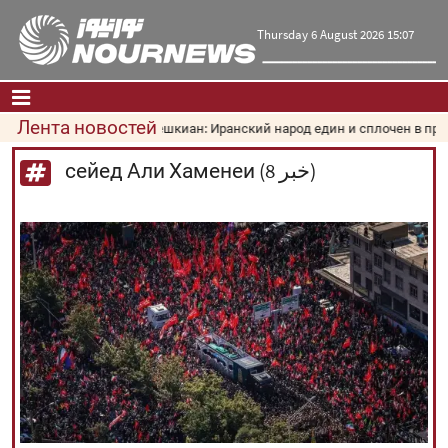
Thursday 6 August 2026 15:07
Лента новостей
Пезешкиан: Иранский народ един и сплочен в противос
Главная
|
Контакты
|
О нас
сейед Али Хаменеи (8 خبر)
Новости
Культура и общество
Экономика
Политика
взгляд
Мультимедиа
|
فارسی
|
English
|
العربیه
|
|
עברית
|
русский
|
中文
|