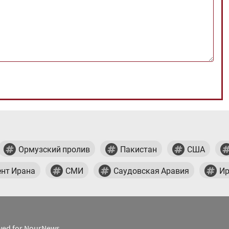
Ормузский пролив
Пакистан
США
нт Ирана
СМИ
Саудовская Аравия
Ир
erved for NourNews