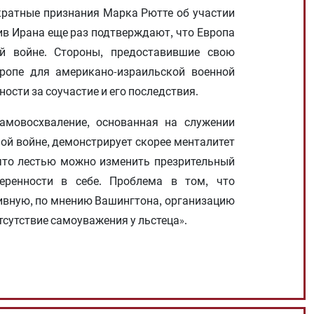
ократные признания Марка Рютте об участии
ив Ирана еще раз подтверждают, что Европа
й войне. Стороны, предоставившие свою
ропе для американо-израильской военной
ности за соучастие и его последствия.
амовосхваление, основанная на служении
ой войне, демонстрирует скорее менталитет
 что лестью можно изменить презрительный
еренности в себе. Проблема в том, что
ивную, по мнению Вашингтона, организацию
сутствие самоуважения у льстеца».