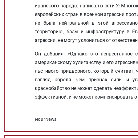
иранского народа, написал в сети X: Мног
европейских стран в военной агрессии прот
не была нейтральной в этой агрессивно
территорию, базы и инфраструктуру в Ев
агрессии, не могут уклониться от ответствен
Он добавил: «Однако это непрестанное с
американскому хулиганству и его агрессивн
льстивого придворного, который считает,
взгляд короля, чем признак силы и ув
краснобайство не может сделать неэффект
эффективной, и не может компенсировать от
NourNews