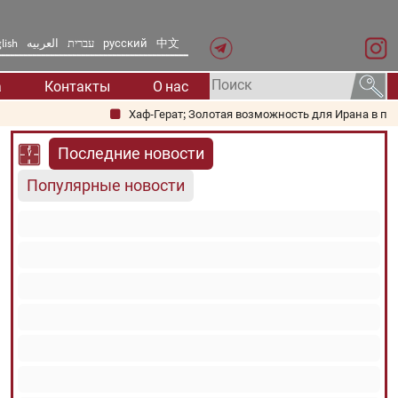
lish
العربیه
עברית
русский
中文
а
Контакты
О нас
Хаф-Герат; Золотая возможность для Ирана в плане т
Последние новости
Популярные новости