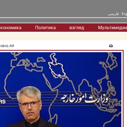
فارسی
Eng
кономика
Политика
взгляд
Мультимеди
:08:41 AM