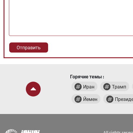
Горячие темы :
Иран
Трамп
Йемен
Президе
All rights res