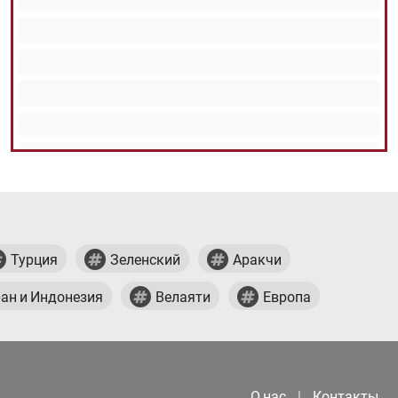
Турция
Зеленский
Аракчи
ан и Индонезия
Велаяти
Европа
О нас
|
Контакты