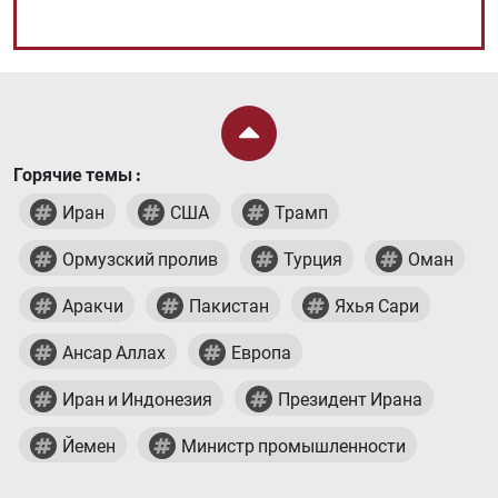
Горячие темы :
Иран
США
Трамп
Ормузский пролив
Турция
Оман
Аракчи
Пакистан
Яхья Сари
Ансар Аллах
Европа
Иран и Индонезия
Президент Ирана
Йемен
Министр промышленности