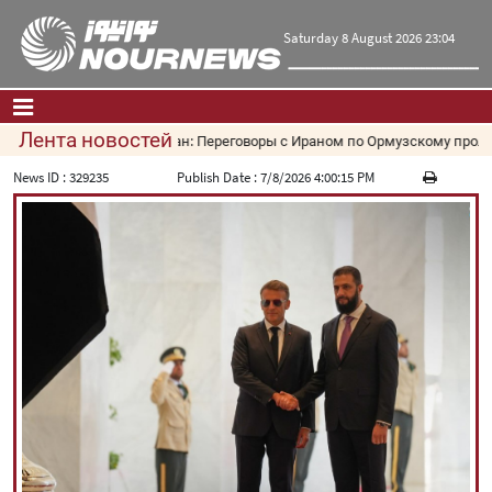
Saturday 8 August 2026 23:04
Лента новостей
Оман: Переговоры с Ираном по Ормузскому проливу 
Главная
|
Контакты
|
О нас
News ID :
329235
Publish Date :
7/8/2026 4:00:15 PM
Новости
Культура и общество
Экономика
Политика
взгляд
Мультимедиа
|
فارسی
|
English
|
العربیه
|
|
עברית
|
русский
|
中文
|