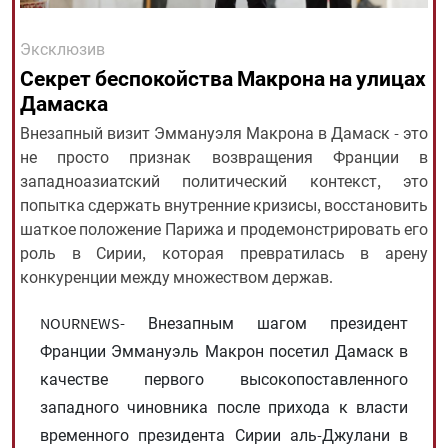
Эксклюзив
All rights reserved for NourNews
Секрет беспокойства Макрона на улицах
Copyright © 2021 www.nournews.ir
Дамаска
Внезапный визит Эммануэля Макрона в Дамаск - это
не просто признак возвращения Франции в
западноазиатский политический контекст, это
попытка сдержать внутренние кризисы, восстановить
шаткое положение Парижа и продемонстрировать его
роль в Сирии, которая превратилась в арену
конкуренции между множеством держав.
NOURNEWS- Внезапным шагом президент
Франции Эммануэль Макрон посетил Дамаск в
качестве первого высокопоставленного
западного чиновника после прихода к власти
временного президента Сирии аль-Джулани в