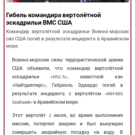
Гибель командира вертолётной
All rights reserved for NourNews
эскадрильи ВМС США
Copyright © 2021 www.nournews.ir
Командир вертолётной эскадрильи Военно-морских
сил США погиб в результате инцидента в Аравийском
море.
Военно-морские силы террористической армии
США объявили, что командир вертолётной
эскадрильи «HSC-5», известной как
«Найтдипперс», Габриэль Эдвардс погиб в
результате инцидента с вертолётом «MH-60S
Seahawk» в Аравийском море.
Этот вертолёт 1 июля, во время выполнения
миссии, потерпел аварию и был вынужден
совершить аварийную посадку на воду. В