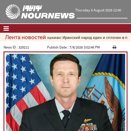
Thursday 6 August 2026 12:40
Лента новостей
Пезешкиан: Иранский народ един и сплочен в прот
Главная
|
Контакты
|
О нас
News ID :
329211
Publish Date :
7/8/2026 3:02:46 PM
Новости
Культура и общество
Экономика
Политика
взгляд
Мультимедиа
|
فارسی
|
English
|
العربیه
|
|
עברית
|
русский
|
中文
|