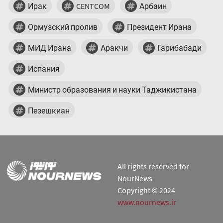
Ирак
CENTCOM
Арбаин
Ормузский пролив
Президент Ирана
МИД Ирана
Аракчи
Гарибабади
Испания
Министр образования и науки Таджикистана
Пезешкиан
All rights reserved for
NourNews
Copyright © 2024
www.nournews.ir