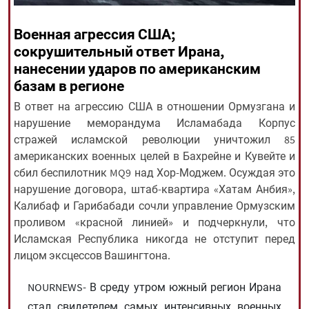
Военная агрессия США;
All rights reserved for NourNews
сокрушительный ответ Ирана,
Copyright © 2021 www.nournews.ir
нанесении ударов по американским
базам в регионе
В ответ на агрессию США в отношении Ормузгана и
нарушение меморандума Исламабада Корпус
стражей исламской революции уничтожил 85
американских военных целей в Бахрейне и Кувейте и
сбил беспилотник MQ9 над Хор-Моджем. Осуждая это
нарушение договора, штаб-квартира «Хатам Анбия»,
Калибаф и Гарибабади сочли управление Ормузским
проливом «красной линией» и подчеркнули, что
Исламская Республика никогда не отступит перед
лицом эксцессов Вашингтона.
NOURNEWS- В среду утром южный регион Ирана
стал свидетелем самых интенсивных военных