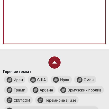
Горячие темы :
Иран
США
Ирак
Оман
Трамп
Арбаин
Ормузский пролив
CENTCOM
Перемирие в Газе