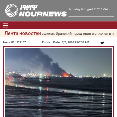
Thursday 6 August 2026 17:42
Лента новостей
Пезешкиан: Иранский народ един и сплочен в проти
Главная
|
Контакты
|
О нас
News ID :
329157
Publish Date :
7/8/2026 9:00:38 AM
Новости
Культура и общество
Экономика
Политика
взгляд
Мультимедиа
|
فارسی
|
English
|
العربیه
|
|
עברית
|
русский
|
中文
|