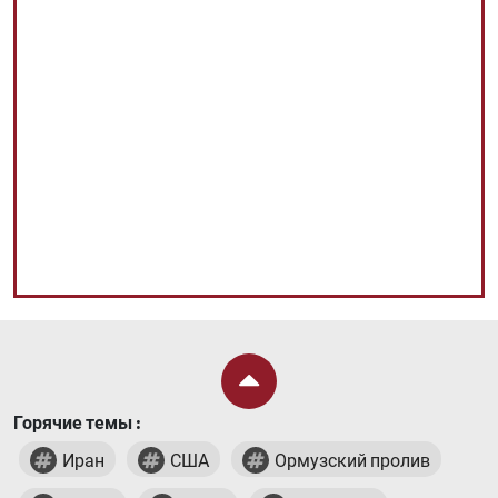
Горячие темы :
Иран
США
Ормузский пролив