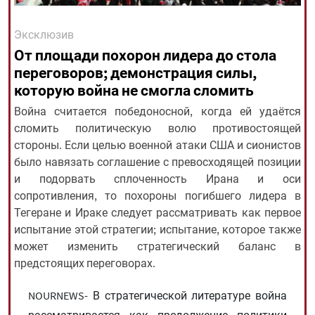
Эксклюзив
All rights reserved for NourNews
От площади похорон лидера до стола
Copyright © 2021 www.nournews.ir
переговоров; демонстрация силы,
которую война не смогла сломить
Война считается победоносной, когда ей удаётся
сломить политическую волю противостоящей
стороны. Если целью военной атаки США и сионистов
было навязать соглашение с превосходящей позиции
и подорвать сплоченность Ирана и оси
сопротивления, то похороны погибшего лидера в
Тегеране и Ираке следует рассматривать как первое
испытание этой стратегии; испытание, которое также
может изменить стратегический баланс в
предстоящих переговорах.
NOURNEWS- В стратегической литературе война
рассматривается как продолжение политики