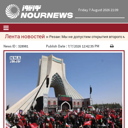
Friday 7 August 2026 21:09
Лента новостей
Мохсен Резаи: Мы не допустим открытия второго марш
Главная
|
Контакты
|
О нас
News ID :
328981
Publish Date :
7/7/2026 12:42:35 PM
Новости
Культура и общество
Экономика
Политика
взгляд
Мультимедиа
|
فارسی
|
English
|
العربیه
|
|
עברית
|
русский
|
中文
|