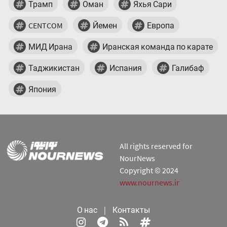
Трамп
Оман
Яхья Сари
CENTCOM
Йемен
Европа
МИД Ирана
Иранская команда по карате
Таджикистан
Испания
Галибаф
Япония
All rights reserved for
NourNews
Copyright © 2024
www.nournews.ir
О нас
|
Контакты