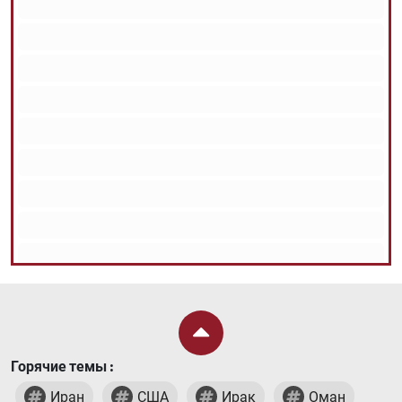
Горячие темы :
Иран
США
Ирак
Оман