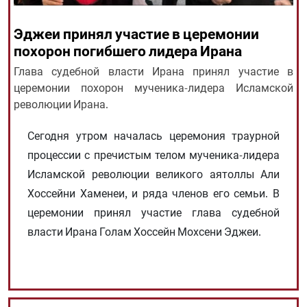
Эджеи принял участие в церемонии
All rights reserved for NourNews
похорон погибшего лидера Ирана
Copyright © 2021 www.nournews.ir
Глава судебной власти Ирана принял участие в
церемонии похорон мученика-лидера Исламской
революции Ирана.
Сегодня утром началась церемония траурной
процессии с пречистым телом мученика-лидера
Исламской революции великого аятоллы Али
Хоссейни Хаменеи, и ряда членов его семьи. В
церемонии принял участие глава судебной
власти Ирана Голам Хоссейн Мохсени Эджеи.