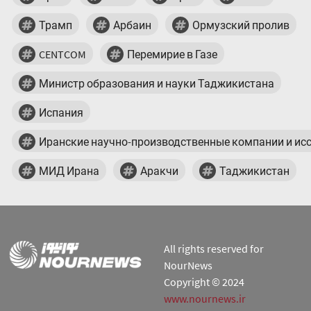
Трамп
Арбаин
Ормузский пролив
CENTCOM
Перемирие в Газе
Министр образования и науки Таджикистана
Испания
Иранские научно-производственные компании и ис
МИД Ирана
Аракчи
Таджикистан
All rights reserved for
NourNews
Copyright © 2024
www.nournews.ir