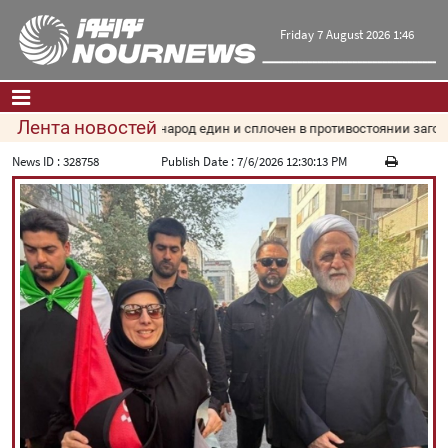
Friday 7 August 2026 1:46
Лента новостей
Пезешкиан: Иранский народ един и сплочен в противостоянии загово
Главная
|
Контакты
|
О нас
News ID :
328758
Publish Date :
7/6/2026 12:30:13 PM
Новости
Культура и общество
Экономика
Политика
взгляд
Мультимедиа
|
فارسی
|
English
|
العربیه
|
|
עברית
|
русский
|
中文
|