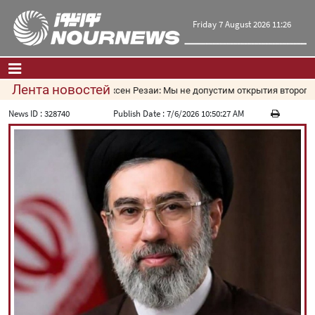
Friday 7 August 2026 11:26
Лента новостей
Мохсен Резаи: Мы не допустим открытия второго м
Главная
|
Контакты
|
О нас
News ID :
328740
Publish Date :
7/6/2026 10:50:27 AM
Новости
Культура и общество
Экономика
Политика
взгляд
Мультимедиа
|
فارسی
|
English
|
العربیه
|
|
עברית
|
русский
|
中文
|