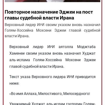
Повторное назначение Эджеи на пост
All rights reserved for NourNews
главы судебной власти Ирана
Copyright © 2021 www.nournews.ir
Верховный лидер ИPИ своим указом вновь назначил
Голям-Хоссейна Мохсени Эджеи главой судебной
власти Ирана.
Верховный лидер ИPИ аятолла Моджтаба
Хаменеи своим указом вновь назначил Худжат
аль-ислама Голям-Хоссейна Мохсени Эджеи
главой судебной власти Ирана.
Текст указа Верховного лидера ИPИ приводится
ниже:
«Во имя Аллаха, Милостивого, Милосердного!
Уважаемый Худжат аль-ислам господин Голям-