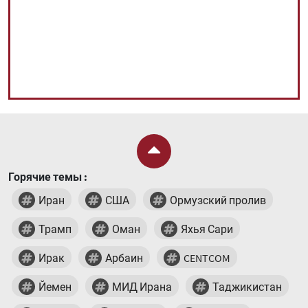
Горячие темы :
Иран
США
Ормузский пролив
Трамп
Оман
Яхья Сари
Ирак
Арбаин
CENTCOM
Йемен
МИД Ирана
Таджикистан