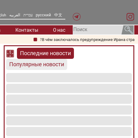
lish
العربیه
עברית
русский
中文
а
Контакты
О нас
В чём заключалось предупреждение Ирана странам реги
Последние новости
Популярные новости