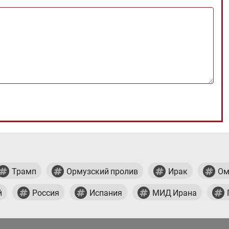
Трамп
Ормузский пролив
Ирак
Ом
й
Россия
Испания
МИД Ирана