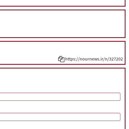
https://nournews.ir/n/327202