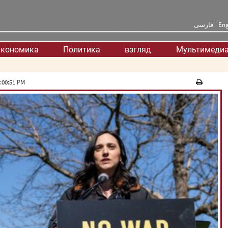
فارسی
Eng
кономика
Политика
взгляд
Мультимеди
:00:51 PM