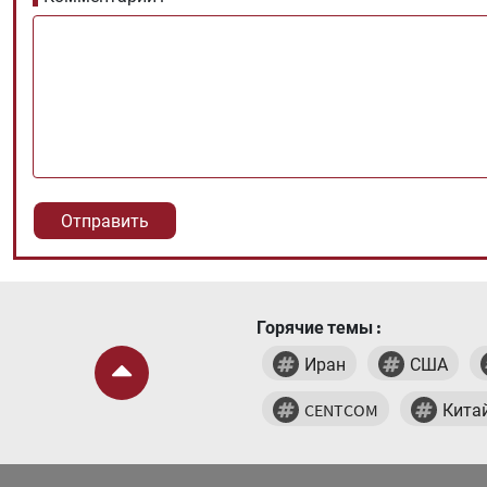
Горячие темы :
Иран
США
CENTCOM
Кита