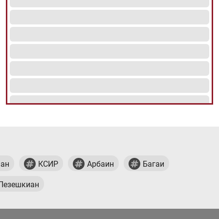
ан
КСИР
Арбаин
Багаи
Пезешкиан