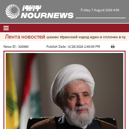
Friday 7 August 2026 4:06
Лента новостей
Пезешкиан: Иранский народ един и сплочен в против
Главная
|
Контакты
|
О нас
News ID :
326960
Publish Date :
6/28/2026 2:45:09 PM
Новости
Культура и общество
Экономика
Политика
взгляд
Мультимедиа
|
فارسی
|
English
|
العربیه
|
|
עברית
|
русский
|
中文
|