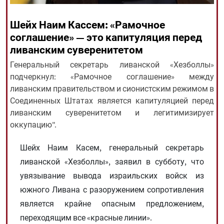
Шейх Наим Кассем: «Рамочное
All rights reserved for NourNews
соглашение» — это капитуляция перед
Copyright © 2021 www.nournews.ir
ливанским суверенитетом
Генеральный секретарь ливанской «Хезболлы»
подчеркнул: «Рамочное соглашение» между
ливанским правительством и сионистским режимом в
Соединенных Штатах является капитуляцией перед
ливанским суверенитетом и легитимизирует
оккупацию".
Шейх Наим Касем, генеральный секретарь
ливанской «Хезболлы», заявил в субботу, что
увязывание вывода израильских войск из
южного Ливана с разоружением сопротивления
является крайне опасным предложением,
переходящим все «красные линии».