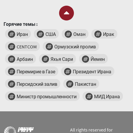
Горячие темы :
Иран
США
Оман
Ирак
CENTCOM
Ормузский пролив
Арбаин
Яхья Сари
Йемен
Перемирие в Газе
Президент Ирана
Персидский залив
Пакистан
Министр промышленности
МИД Ирана
All rights reserved for