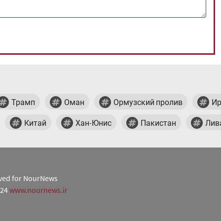
Трамп
Оман
Ормузский пролив
Ир
Китай
Хан-Юнис
Пакистан
Лив
erved for NourNews
024
www.nournews.ir