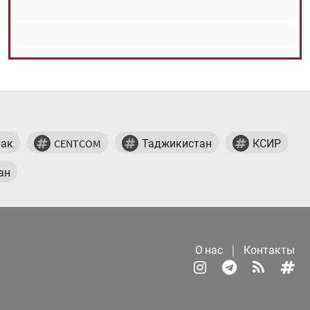
ак
CENTCOM
Таджикистан
КСИР
ан
О нас
|
Контакты