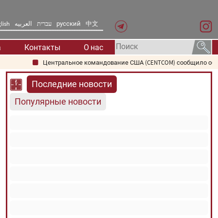
lish
العربیه
עברית
русский
中文
а
Контакты
О нас
Центральное командование США (CENTCOM) сообщило об измене
Последние новости
Популярные новости