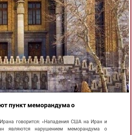
ают пункт меморандума о
Ирана говорится: «Нападения США на Иран и
ан являются нарушением меморандума о