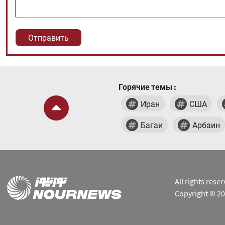
Горячие темы :
Иран
США
Багаи
Арбаин
All rights res
Copyright © 2