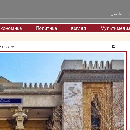
فارسی
Eng
кономика
Политика
взгляд
Мультимеди
:00:53 PM