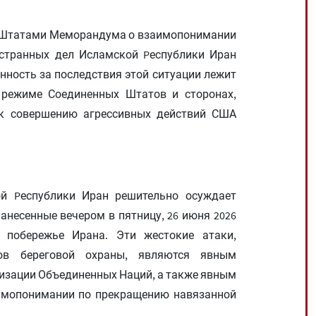
и Штатами Меморандума о взаимопонимании
странных дел Исламской Pеспублики Иран
нность за последствия этой ситуации лежит
режиме Соединенных Штатов и сторонах,
к совершению агрессивных действий США
й Pеспублики Иран решительно осуждает
несенные вечером в пятницу, 26 июня 2026
побережье Ирана. Эти жестокие атаки,
ов береговой охраны, являются явным
низации Объединенных Наций, а также явным
имопонимании по прекращению навязанной