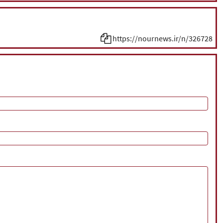
https://nournews.ir/n/326728