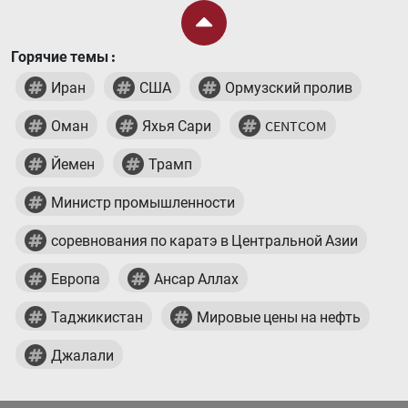
Горячие темы :
Иран
США
Ормузский пролив
Оман
Яхья Сари
CENTCOM
Йемен
Трамп
Министр промышленности
соревнования по каратэ в Центральной Азии
Европа
Ансар Аллах
Таджикистан
Мировые цены на нефть
Джалали