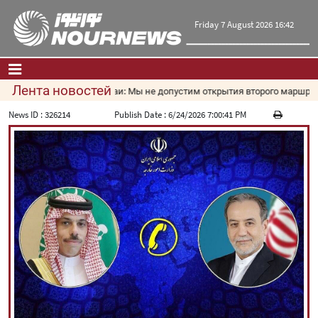
Friday 7 August 2026 16:42
Лента новостей
Мохсен Резаи: Мы не допустим открытия второго маршрута
Главная
|
Контакты
|
О нас
News ID :
326214
Publish Date :
6/24/2026 7:00:41 PM
Новости
Культура и общество
Экономика
Политика
взгляд
Мультимедиа
|
فارسی
|
English
|
العربیه
|
|
עברית
|
русский
|
中文
|