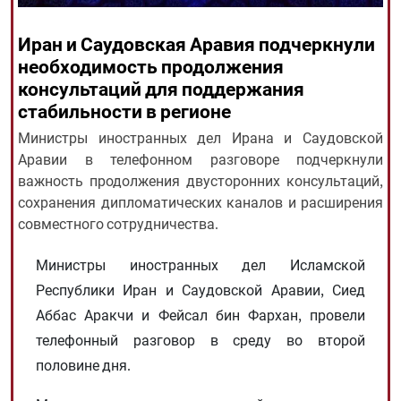
Иран и Саудовская Аравия подчеркнули
All rights reserved for NourNews
необходимость продолжения
Copyright © 2021 www.nournews.ir
консультаций для поддержания
стабильности в регионе
Министры иностранных дел Ирана и Саудовской
Аравии в телефонном разговоре подчеркнули
важность продолжения двусторонних консультаций,
сохранения дипломатических каналов и расширения
совместного сотрудничества.
Министры иностранных дел Исламской
Республики Иран и Саудовской Аравии, Сиед
Аббас Аракчи и Фейсал бин Фархан, провели
телефонный разговор в среду во второй
половине дня.