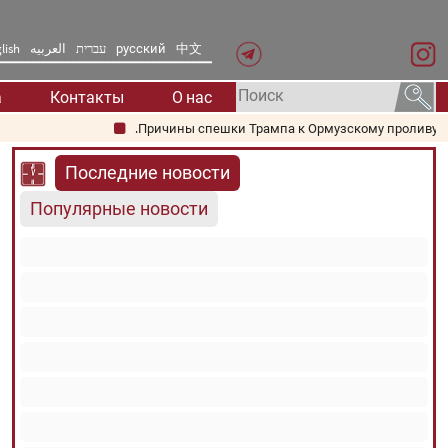
lish
العربیه
עברית
русский
中文
а
Контакты
О нас
Причины спешки Трампа к Ормузскому проливу: почему
Последние новости
Популярные новости