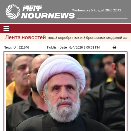
Wednesday 5 August 2026 22:42
Лента новостей
Главная
|
Контакты
|
О нас
News ID :
321846
Publish Date :
6/4/2026 8:00:51 PM
Новости
Культура и общество
Экономика
Политика
взгляд
Мультимедиа
|
فارسی
|
English
|
العربیه
|
|
עברית
|
русский
|
中文
|