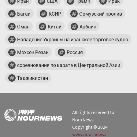
Иран
США
Трамп
Ирак
Багаи
КСИР
Ормузский пролив
Оман
Китай
Арбаин
Нападение Украины на иранское торговое судно
Мохсен Резаи
Россия
соревнования по каратэ в Центральной Азии
Таджикистан
All rights reserved for
NourNews
Copyright © 2024
www.nournews.ir