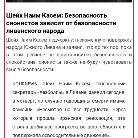
Шейх Наим Касем: Безопасность
All rights reserved for NourNews
сионистов зависит от безопасности
Copyright © 2021 www.nournews.ir
ливанского народа
Шейх Наим Касем подчеркнул неизменную поддержку
народа Южного Ливана и заявил, что до тех пор, пока
в этом регионе не восстановится безопасность и
спокойствие, сионисты также не будут чувствовать
себя в безопасности.
NOURNEWS- Шейх Наим Касем, генеральный
секретарь «Хезболлы» в Ливане, заявил сегодня,
в четверг, по случаю годовщины смерти имама
Хомейни: «Несмотря на все трудности, через
которые прошла иранская революция, эта
страна добилась прогресса во всех областях и
поддержала освободительные движения».