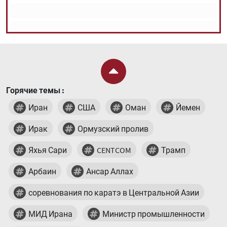
Горячие темы :
Иран
США
Оман
Йемен
Ирак
Ормузский пролив
Яхья Сари
CENTCOM
Трамп
Арбаин
Ансар Аллах
соревнования по каратэ в Центральной Азии
МИД Ирана
Министр промышленности