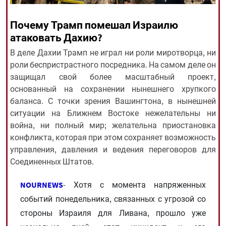
Почему Трамп помешал Израилю
All rights reserved for NourNews
атаковать Дахию?
Copyright © 2021 www.nournews.ir
В деле Дахии Трамп не играл ни роли миротворца, ни
роли беспристрастного посредника. На самом деле он
защищал свой более масштабный проект,
основанный на сохранении нынешнего хрупкого
баланса. С точки зрения Вашингтона, в нынешней
ситуации на Ближнем Востоке нежелательны ни
война, ни полный мир; желательна приостановка
конфликта, которая при этом сохраняет возможность
управления, давления и ведения переговоров для
Соединенных Штатов.
NOURNEWS
- Хотя с момента напряженных
событий понедельника, связанных с угрозой со
стороны Израиля для Ливана, прошло уже