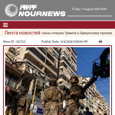
Friday 7 August 2026 8:09
Лента новостей
Причины спешки Трампа к Ормузскому проливу: поче
Главная
|
Контакты
|
О нас
News ID :
321713
Publish Date :
6/4/2026 9:00:04 AM
Новости
Культура и общество
Экономика
Политика
взгляд
Мультимедиа
|
فارسی
|
English
|
العربیه
|
|
עברית
|
русский
|
中文
|