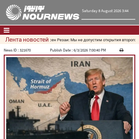
Saturday 8 August 2026 3:44
Лента новостей
Мохсен Резаи: Мы не допустим открытия второго марш
Главная
|
Контакты
|
О нас
News ID :
321670
Publish Date :
6/3/2026 7:00:40 PM
Новости
Культура и общество
Экономика
Политика
взгляд
Мультимедиа
|
فارسی
|
English
|
العربیه
|
|
עברית
|
русский
|
中文
|