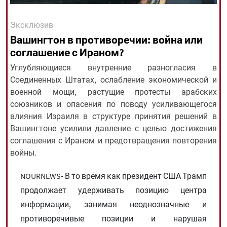
Эксклюзив
All rights reserved for NourNews
Вашингтон в противоречии: война или
Copyright © 2021 www.nournews.ir
соглашение с Ираном?
Углубляющиеся внутренние разногласия в
Соединенных Штатах, ослабление экономической и
военной мощи, растущие протесты арабских
союзников и опасения по поводу усиливающегося
влияния Израиля в структуре принятия решений в
Вашингтоне усилили давление с целью достижения
соглашения с Ираном и предотвращения повторения
войны.
NOURNEWS- В то время как президент США Трамп
продолжает удерживать позицию центра
информации, занимая неоднозначные и
противоречивые позиции и нарушая