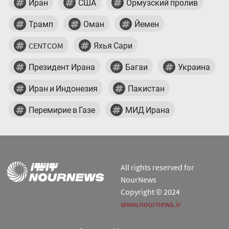
Иран
США
Ормузский пролив
Трамп
Оман
Йемен
CENTCOM
Яхья Сари
Президент Ирана
Багаи
Украина
Иран и Индонезия
Пакистан
Перемирие в Газе
МИД Ирана
All rights reserved for
NourNews
Copyright © 2024
www.nournews.ir