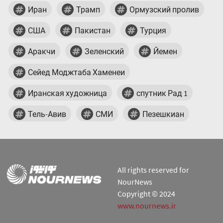
Иран
Трамп
Ормузский пролив
США
Пакистан
Турция
Аракчи
Зеленский
Йемен
Сейед Моджтаба Хаменеи
Иранская художница
спутник Рад 1
Тель-Авив
СМИ
Пезешкиан
All rights reserved for
NourNews
Copyright © 2024
www.nournews.ir