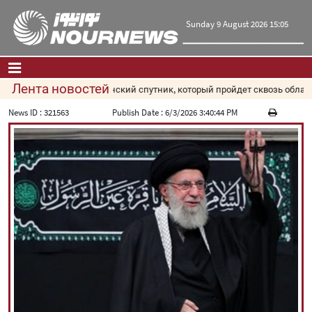
Sunday 9 August 2026 15:05
Лента новостей
Иранский спутник, который пройдет сквозь облачны
Главная
|
Контакты
|
О нас
News ID :
321563
Publish Date :
6/3/2026 3:40:44 PM
Новости
Культура и общество
Экономика
Политика
взгляд
Мультимедиа
|
فارسی
|
English
|
العربیه
|
|
עברית
|
русский
|
中文
|