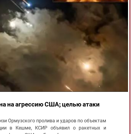
на на агрессию США; целью атаки
изи Ормузского пролива и ударов по объектам
ции в Кешме, КСИР объявил о ракетных и