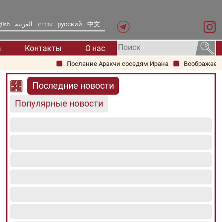
lish
العربیه
עברית
русский
中文
а
Контакты
О нас
Послание Аракчи соседям Ирана
Воображаемое дос
Последние новости
Популярные новости