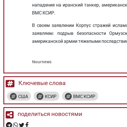
нападение на иранский танкер, американс
ВМС КСИР.
В своем заявлении Корпус стражей ислам
заявляем: подрыв безопасности Ормузск
американской армии тяжелыми последстви
Nournews
Ключевые слова
США
КСИР
ВМС КСИР
поделиться новостями