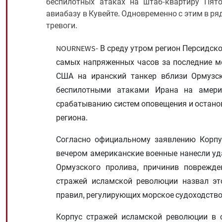
беспилотных атаках на штаб-квартиру Пят
авиабазу в Кувейте. Одновременно с этим в ря
тревоги.
NOURNEWS- В среду утром регион Персидско
самых напряженных часов за последние ме
США на иранский танкер вблизи Ормузск
беспилотными атаками Ирана на америк
срабатыванию систем оповещения и останов
региона.
Согласно официальному заявлению Корпу
вечером американские военные нанесли уд
Ормузского пролива, причинив поврежде
стражей исламской революции назвал эт
правил, регулирующих морское судоходство 
Корпус стражей исламской революции в с