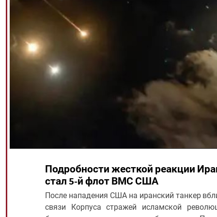
Подробности жесткой реакции Ира
стал 5-й флот ВМС США
После нападения США на иранский танкер вбл
связи Корпуса стражей исламской револю