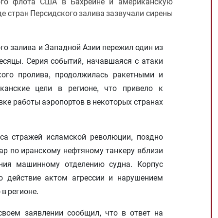
ого флота США в Бахрейне и американскую
де стран Персидского залива зазвучали сирены
го залива и Западной Азии пережил один из
сяцы. Серия событий, начавшаяся с атаки
ого пролива, продолжилась ракетными и
анские цели в регионе, что привело к
ке работы аэропортов в некоторых странах
са стражей исламской революции, поздно
ар по иранскому нефтяному танкеру вблизи
ния машинному отделению судна. Корпус
о действие актом агрессии и нарушением
в регионе.
воем заявлении сообщил, что в ответ на