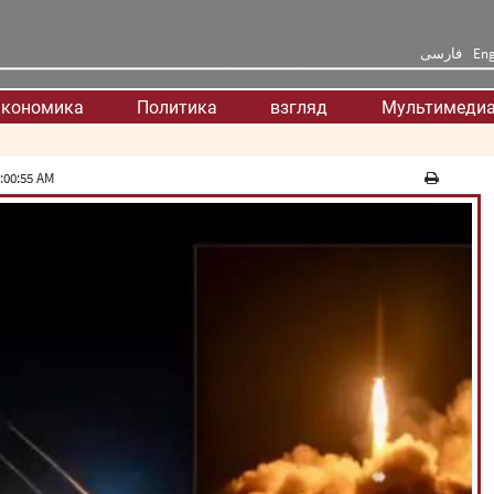
فارسی
Eng
кономика
Политика
взгляд
Мультимеди
:00:55 AM