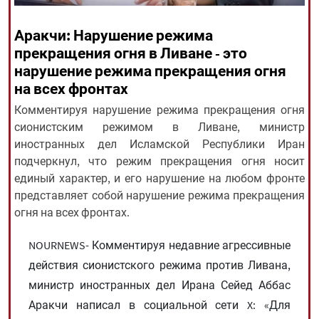
Аракчи: Нарушение режима
All rights reserved for NourNews
прекращения огня в Ливане - это
Copyright © 2021 www.nournews.ir
нарушение режима прекращения огня
на всех фронтах
Комментируя нарушение режима прекращения огня
сионистским режимом в Ливане, министр
иностранных дел Исламской Республики Иран
подчеркнул, что режим прекращения огня носит
единый характер, и его нарушение на любом фронте
представляет собой нарушение режима прекращения
огня на всех фронтах.
NOURNEWS- Комментируя недавние агрессивные
действия сионистского режима против Ливана,
министр иностранных дел Ирана Сейед Аббас
Аракчи написал в социальной сети X: «Для