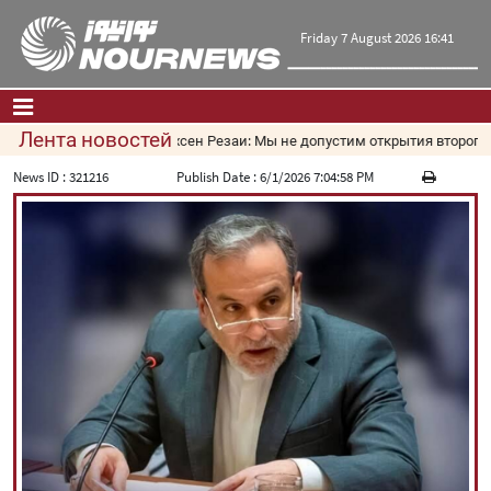
Friday 7 August 2026 16:41
Лента новостей
Мохсен Резаи: Мы не допустим открытия второго м
Главная
|
Контакты
|
О нас
News ID :
321216
Publish Date :
6/1/2026 7:04:58 PM
Новости
Культура и общество
Экономика
Политика
взгляд
Мультимедиа
|
فارسی
|
English
|
العربیه
|
|
עברית
|
русский
|
中文
|