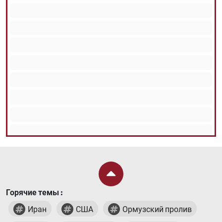
Горячие темы :
Иран
США
Ормузский пролив