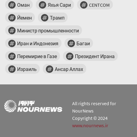
Оман
Яхья Сари
CENTCOM
Йемен
Трамп
Министр промышленности
Иран и Индонезия
Багаи
Перемирие в Газе
Президент Ирана
Израиль
Ансар Аллах
All rights reserved for
NourNews
Copyright © 2024
www.nournews.ir