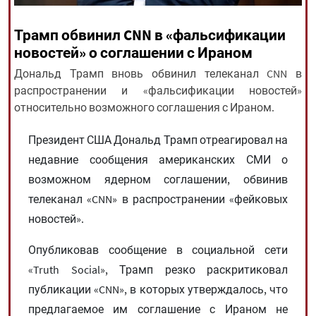
Трамп обвинил CNN в «фальсификации
All rights reserved for NourNews
новостей» о соглашении с Ираном
Copyright © 2021 www.nournews.ir
Дональд Трамп вновь обвинил телеканал CNN в
распространении и «фальсификации новостей»
относительно возможного соглашения с Ираном.
Президент США Дональд Трамп отреагировал на
недавние сообщения американских СМИ о
возможном ядерном соглашении, обвинив
телеканал «CNN» в распространении «фейковых
новостей».
Опубликовав сообщение в социальной сети
«Truth Social», Трамп резко раскритиковал
публикации «CNN», в которых утверждалось, что
предлагаемое им соглашение с Ираном не