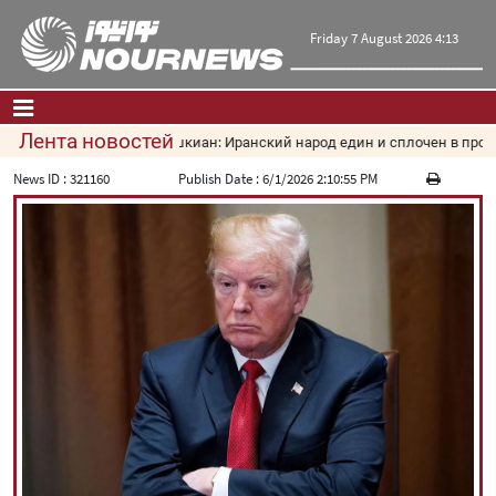
Friday 7 August 2026 4:13
Лента новостей
Пезешкиан: Иранский народ един и сплочен в против
Главная
|
Контакты
|
О нас
News ID :
321160
Publish Date :
6/1/2026 2:10:55 PM
Новости
Культура и общество
Экономика
Политика
взгляд
Мультимедиа
|
فارسی
|
English
|
العربیه
|
|
עברית
|
русский
|
中文
|