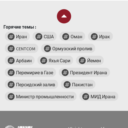
Горячие темы :
Иран
США
Оман
Ирак
CENTCOM
Ормузский пролив
Арбаин
Яхья Сари
Йемен
Перемирие в Газе
Президент Ирана
Персидский залив
Пакистан
Министр промышленности
МИД Ирана