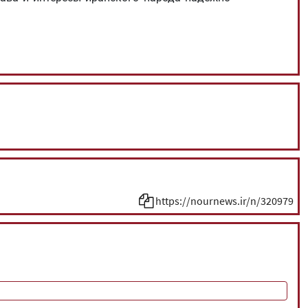
https://nournews.ir/n/320979