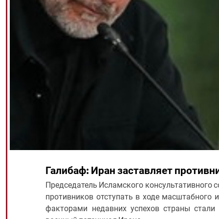
Галибаф: Иран заставляет противни
Председатель Исламского консультативного со
противников отступать в ходе масштабного 
факторами недавних успехов страны стали 