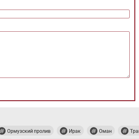
Ормузский пролив
Ирак
Оман
Тра