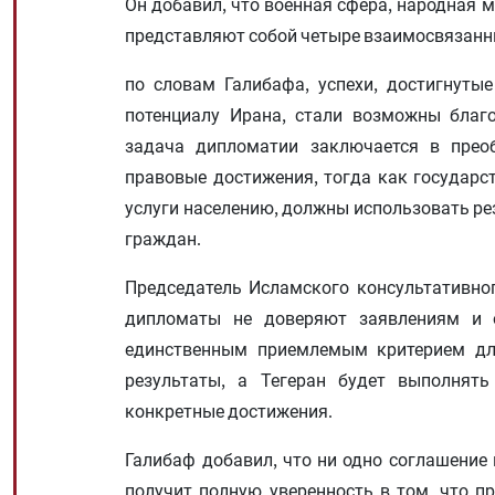
Он добавил, что военная сфера, народная 
представляют собой четыре взаимосвязан
по словам Галибафа, успехи, достигнуты
потенциалу Ирана, стали возможны благо
задача дипломатии заключается в преоб
правовые достижения, тогда как государс
услуги населению, должны использовать ре
граждан.
Председатель Исламского консультативног
дипломаты не доверяют заявлениям и о
единственным приемлемым критерием дл
результаты, а Тегеран будет выполнять
конкретные достижения.
Галибаф добавил, что ни одно соглашение н
получит полную уверенность в том, что п