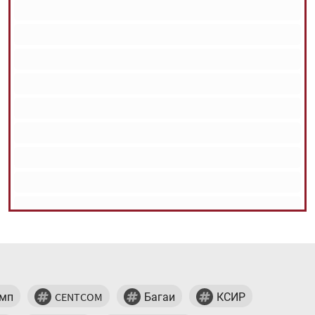
мп
CENTCOM
Багаи
КСИР