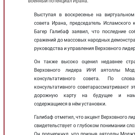
военный потенциал Ирана.
Выступая в воскресенье на виртуальном
совета Ирана, председатель Исламского 
Багер Галибаф заявил, что последние с
сражений до массовых народных демонстрац
руководства и управления Верховного лид
Он также высоко оценил недавнее стра
Верховного лидера ИPИ аятоллы Мод
консультативного совета. По слов
консультативного советарассматривают эт
дорожную карту на будущее и намер
содержащиеся в нём установки.
Галибаф отметил, что акцент Верховного ли
свидетельствует о глубоком понимании слож
Он подчеркнул, что призыв аятоллы Модж