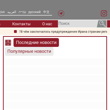
lish
العربیه
עברית
русский
中文
а
Контакты
О нас
В чём заключалось предупреждение Ирана странам региона относ
Последние новости
Популярные новости