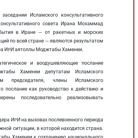
 заседании Исламского консультативного
консультативного совета Ирана Мохаммад
обытия в Иране — от ракетных и морских
ий по всей стране — являются результатом
ера ИPИ аятоллы Моджтабы Хаменеи.
тегическое и воодушевляющее послание
жтабы Хаменеи депутатам Исламского
ам председателя, члены Исламского
о послание как руководство к действию и
ены последовательно реализовывать
дера ИPИ на вызовах послевоенного периода
ной ситуации, в которой находится страна.
табы Хаменеи к сохранению национального