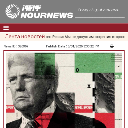
Friday 7 August 2026 22:24
Лента новостей
Мохсен Резаи: Мы не допустим открытия второго мар
Главная
|
Контакты
|
О нас
News ID :
320967
Publish Date :
5/31/2026 3:30:22 PM
Новости
Культура и общество
Экономика
Политика
взгляд
Мультимедиа
|
فارسی
|
English
|
العربیه
|
|
עברית
|
русский
|
中文
|