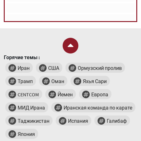
Горячие темы :
Иран
США
Ормузский пролив
Трамп
Оман
Яхья Сари
CENTCOM
Йемен
Европа
МИД Ирана
Иранская команда по карате
Таджикистан
Испания
Галибаф
Япония