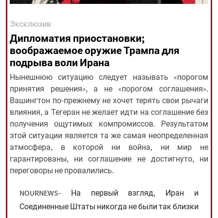
Эксклюзив
All rights reserved for NourNews
Дипломатия приостановки;
Copyright © 2021 www.nournews.ir
воображаемое оружие Трампа для
подрыва воли Ирана
Нынешнюю ситуацию следует называть «порогом
принятия решения», а не «порогом соглашения».
Вашингтон по-прежнему не хочет терять свои рычаги
влияния, а Тегеран не желает идти на соглашение без
получения ощутимых компромиссов. Результатом
этой ситуации является та же самая неопределенная
атмосфера, в которой ни война, ни мир не
гарантированы, ни соглашение не достигнуто, ни
переговоры не провалились.
NOURNEWS- На первый взгляд, Иран и
Соединенные Штаты никогда не были так близки