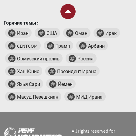
Горячие темы :
Иран
США
Оман
Ирак
CENTCOM
Трамп
Арбаин
Ормузский пролив
Россия
Хан-Юнис
Президент Ирана
Яхья Сари
Йемен
Масуд Пезешкиан
МИД Ирана
All rights reserved for