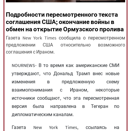
Подробности пересмотренного текста
All rights reserved for NourNews
соглашения США; окончание войны в
Copyright © 2021 www.nournews.ir
обмен на открытие Ормузского пролива
Газета New York Times сообщила о пересмотренном
предложении США относительно возможного
соглашения с Ираном.
NOURNEWS- В то время как американские СМИ
утверждают, что Дональд Трамп внес новые
изменения в предложенную схему
взаимопонимания с Ираном, некоторые
источники сообщают, что эта пересмотренная
версия была направлена ​​в Тегеран по
дипломатическим каналам.
Газета New York Times, ссылаясь на