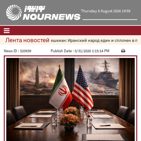
Thursday 6 August 2026 19:59
Лента новостей
Пезешкиан: Иранский народ един и сплочен в прот
Главная
|
Контакты
|
О нас
News ID :
320939
Publish Date :
5/31/2026 1:15:14 PM
Новости
Культура и общество
Экономика
Политика
взгляд
Мультимедиа
|
فارسی
|
English
|
العربیه
|
|
עברית
|
русский
|
中文
|