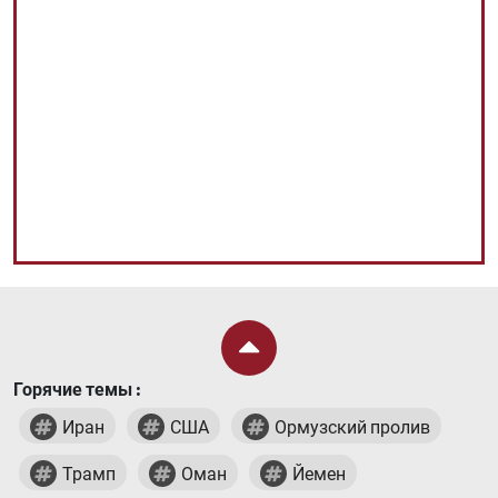
Горячие темы :
Иран
США
Ормузский пролив
Трамп
Оман
Йемен