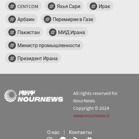
CENTCOM
Яхья Сари
Ирак
Арбаин
Перемирие в Газе
Пакистан
МИД Ирана
Министр промышленности
Президент Ирана
All rights reserved for
NourNews
Copyright © 2024
www.nournews.ir
О нас
|
Контакты