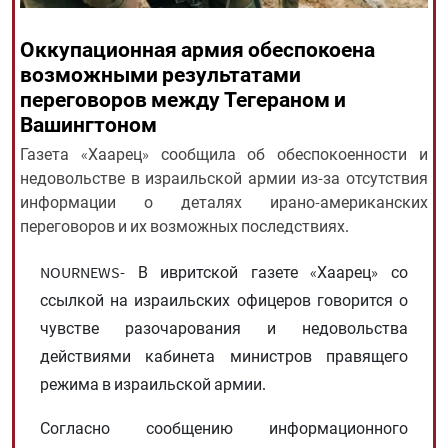
Оккупационная армия обеспокоена
All rights reserved for NourNews
возможными результатами
Copyright © 2021 www.nournews.ir
переговоров между Тегераном и
Вашингтоном
Газета «Хаарец» сообщила об обеспокоенности и
недовольстве в израильской армии из-за отсутствия
информации о деталях ирано-американских
переговоров и их возможных последствиях.
NOURNEWS- В ивритской газете «Хаарец» со
ссылкой на израильских офицеров говорится о
чувстве разочарования и недовольства
действиями кабинета министров правящего
режима в израильской армии.
Согласно сообщению информационного