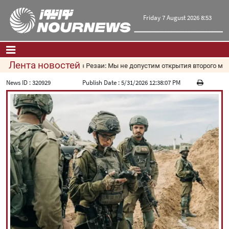
Friday 7 August 2026 8:53
Лента новостей
Мохсен Резаи: Мы не допустим открытия второго мар
Главная
|
Контакты
|
О нас
News ID :
320929
Publish Date :
5/31/2026 12:38:07 PM
Новости
Культура и общество
Экономика
Политика
взгляд
Мультимедиа
|
فارسی
|
English
|
العربیه
|
|
עברית
|
русский
|
中文
|