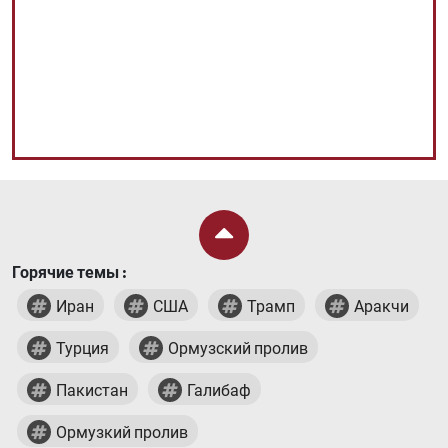
Горячие темы :
Иран
США
Трамп
Аракчи
Турция
Ормузский пролив
Пакистан
Галибаф
Ормузкий пролив