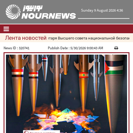
Sunday 9 August 2026 4:36
Лента новостей
ткое послание секретаря Высшего совета национальной безопасности
Главная
|
Контакты
|
О нас
News ID :
320741
Publish Date :
5/30/2026 9:00:43 AM
Новости
Культура и общество
Экономика
Политика
взгляд
Мультимедиа
|
فارسی
|
English
|
العربیه
|
|
עברית
|
русский
|
中文
|