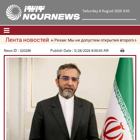
Saturday 8 August 2026 3:43
Лента новостей
Мохсен Резаи: Мы не допустим открытия второго мар
Главная
|
Контакты
|
О нас
News ID :
320286
Publish Date :
5/28/2026 8:00:43 AM
Новости
Культура и общество
Экономика
Политика
взгляд
Мультимедиа
|
فارسی
|
English
|
العربیه
|
|
עברית
|
русский
|
中文
|