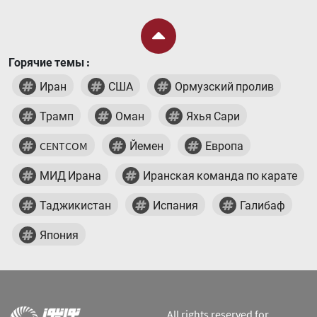
Горячие темы :
Иран
США
Ормузский пролив
Трамп
Оман
Яхья Сари
CENTCOM
Йемен
Европа
МИД Ирана
Иранская команда по карате
Таджикистан
Испания
Галибаф
Япония
All rights reserved for