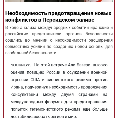
Необходимость предотвращения новых
All rights reserved for NourNews
конфликтов в Персидском заливе
Copyright © 2021 www.nournews.ir
В ходе анализа международных событий иранские и
российские представители органов безопасности
сошлись во мнении о необходимости расширения
совместных усилий по созданию новой основы для
глобальной безопасности.
NOURNEWS- На этой встрече Али Багери, высоко
оценив позицию России в осуждении военной
агрессии США и сионистского режима против
Ирана, подчеркнул необходимость продолжения
консультаций между двумя странами на
международных форумах для предотвращения
попыток гегемонистского режима еще больше
дестабилизировать регион и мир.