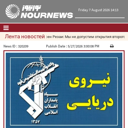
Friday 7 August 2026 14:13
Лента новостей
Мохсен Резаи: Мы не допустим открытия второго ма
Главная
|
Контакты
|
О нас
News ID :
320209
Publish Date :
5/27/2026 3:00:08 PM
Новости
Культура и общество
Экономика
Политика
взгляд
Мультимедиа
|
فارسی
|
English
|
العربیه
|
|
עברית
|
русский
|
中文
|