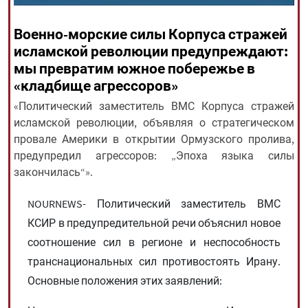
Военно-морские силы Корпуса стражей
All rights reserved for NourNews
исламской революции предупреждают:
Copyright © 2021 www.nournews.ir
мы превратим южное побережье в
«кладбище агрессоров»
«Политический заместитель ВМС Корпуса стражей
исламской революции, объявляя о стратегическом
провале Америки в открытии Ормузского пролива,
предупредил агрессоров: „Эпоха языка силы
закончилась“».
NOURNEWS- Политический заместитель ВМС
КСИР в предупредительной речи объяснил новое
соотношение сил в регионе и неспособность
транснациональных сил противостоять Ирану.
Основные положения этих заявлений: