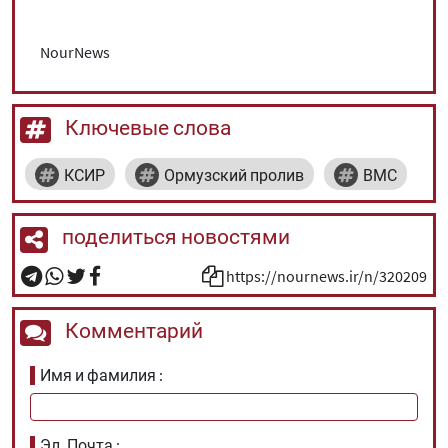
NourNews
Ключевые слова
КСИР
Ормузский пролив
ВМС
поделиться новостями
https://nournews.ir/n/320209
Комментарий
Имя и фамилия
Эл. Почта