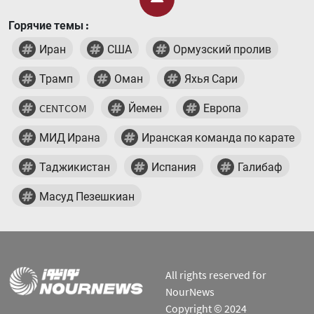
Горячие темы :
Иран
США
Ормузский пролив
Трамп
Оман
Яхья Сари
CENTCOM
Йемен
Европа
МИД Ирана
Иранская команда по карате
Таджикистан
Испания
Галибаф
Масуд Пезешкиан
All rights reserved for
NourNews
Copyright © 2024