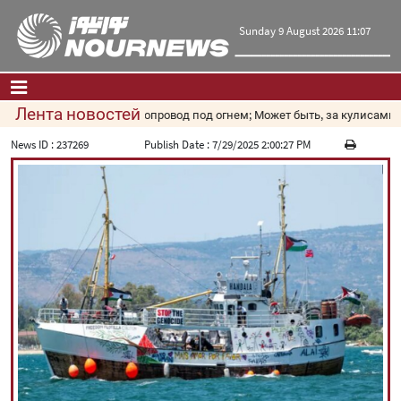
Sunday 9 August 2026 11:07
Лента новостей
Газопровод под огнем; Может быть, за кулисами ра
Главная
|
Контакты
|
О нас
News ID :
237269
Publish Date :
7/29/2025 2:00:27 PM
Новости
Культура и общество
Экономика
Политика
взгляд
Мультимедиа
|
فارسی
|
English
|
العربیه
|
|
עברית
|
русский
|
中文
|