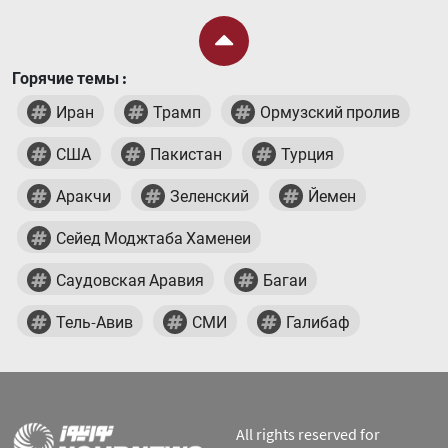
Горячие темы :
Иран
Трамп
Ормузский пролив
США
Пакистан
Турция
Аракчи
Зеленский
Йемен
Сейед Моджтаба Хаменеи
Саудовская Аравия
Багаи
Тель-Авив
СМИ
Галибаф
All rights reserved for