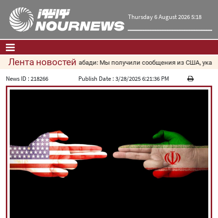
Thursday 6 August 2026 5:18
Лента новостей
Гарибабади: Мы получили сообщения из США, указываю
Главная
|
Контакты
|
О нас
News ID :
218266
Publish Date :
3/28/2025 6:21:36 PM
Новости
Культура и общество
Экономика
Политика
взгляд
Мультимедиа
|
فارسی
|
English
|
العربیه
|
|
עברית
|
русский
|
中文
|