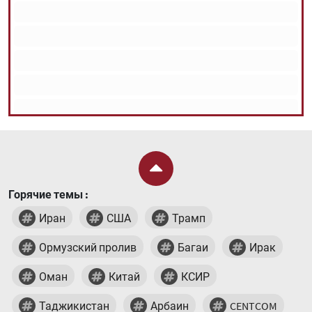
Горячие темы :
Иран
США
Трамп
Ормузский пролив
Багаи
Ирак
Оман
Китай
КСИР
Таджикистан
Арбаин
CENTCOM