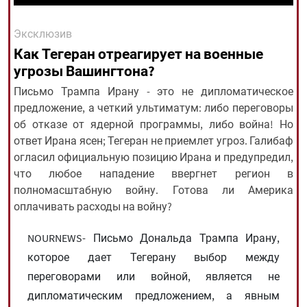
Эксклюзив
All rights reserved for NourNews
Как Тегеран отреагирует на военные
Copyright © 2021 www.nournews.ir
угрозы Вашингтона?
Письмо Трампа Ирану - это не дипломатическое
предложение, а четкий ультиматум: либо переговоры
об отказе от ядерной программы, либо война! Но
ответ Ирана ясен; Тегеран не приемлет угроз. Галибаф
огласил официальную позицию Ирана и предупредил,
что любое нападение ввергнет регион в
полномасштабную войну. Готова ли Америка
оплачивать расходы на войну?
NOURNEWS- Письмо Дональда Трампа Ирану,
которое дает Тегерану выбор между
переговорами или войной, является не
дипломатическим предложением, а явным