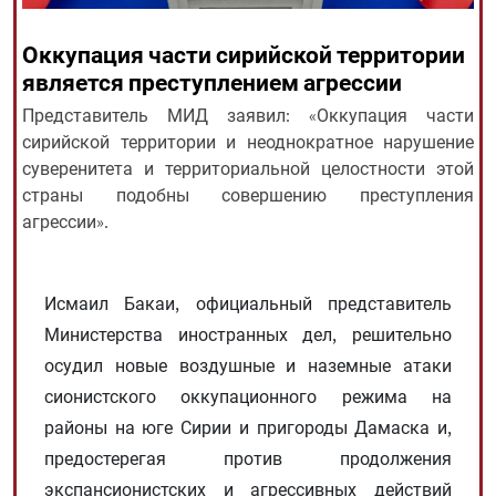
Оккупация части сирийской территории
All rights reserved for NourNews
является преступлением агрессии
Copyright © 2021 www.nournews.ir
Представитель МИД заявил: «Оккупация части
сирийской территории и неоднократное нарушение
суверенитета и территориальной целостности этой
страны подобны совершению преступления
агрессии».
Исмаил Бакаи, официальный представитель
Министерства иностранных дел, решительно
осудил новые воздушные и наземные атаки
сионистского оккупационного режима на
районы на юге Сирии и пригороды Дамаска и,
предостерегая против продолжения
экспансионистских и агрессивных действий