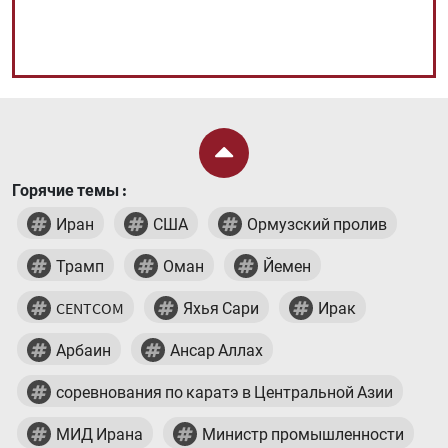
Горячие темы :
Иран
США
Ормузский пролив
Трамп
Оман
Йемен
CENTCOM
Яхья Сари
Ирак
Арбаин
Ансар Аллах
соревнования по каратэ в Центральной Азии
МИД Ирана
Министр промышленности