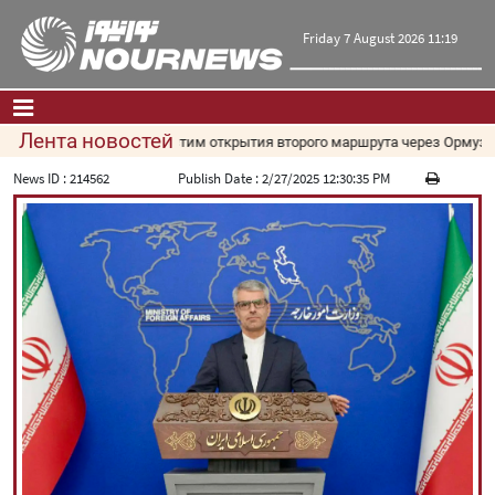
Friday 7 August 2026 11:19
Лента новостей
сен Резаи: Мы не допустим открытия второго маршрута через Ормузск
Главная
|
Контакты
|
О нас
News ID :
214562
Publish Date :
2/27/2025 12:30:35 PM
Новости
Культура и общество
Экономика
Политика
взгляд
Мультимедиа
|
فارسی
|
English
|
العربیه
|
|
עברית
|
русский
|
中文
|