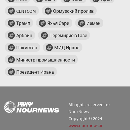
CENTCOM
Ормузский пролив
Трамп
Яхья Сари
Йемен
Арбаин
Перемирие в Газе
Пакистан
МИД Ирана
Министр промышленности
Президент Ирана
All rights reserved for
NourNews
Copyright © 2024
www.nournews.ir