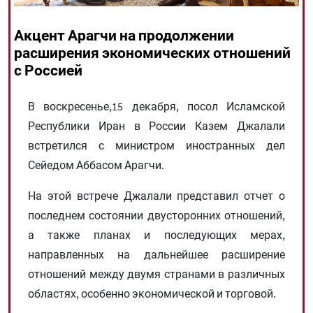
Акцент Арагчи на продолжении
All rights reserved for NourNews
расширения экономических отношений
Copyright © 2021 www.nournews.ir
с Россией
В воскресенье,15 декабря, посол Исламской
Республики Иран в России Казем Джалали
встретился с министром иностранных дел
Сейедом Аббасом Арагчи.
На этой встрече Джалали представил отчет о
последнем состоянии двусторонних отношений,
а также планах и последующих мерах,
направленных на дальнейшее расширение
отношений между двумя странами в различных
областях, особенно экономической и торговой.