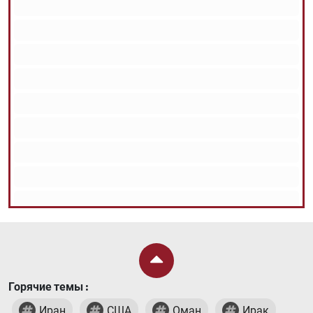
Горячие темы :
Иран
США
Оман
Ирак