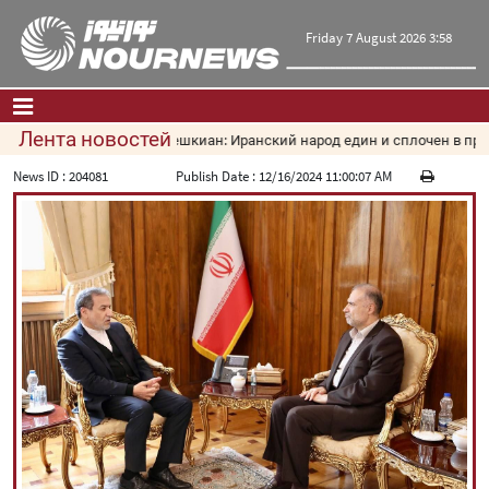
Friday 7 August 2026 3:58
Лента новостей
Пезешкиан: Иранский народ един и сплочен в проти
Главная
|
Контакты
|
О нас
News ID :
204081
Publish Date :
12/16/2024 11:00:07 AM
Новости
Культура и общество
Экономика
Политика
взгляд
Мультимедиа
|
فارسی
|
English
|
العربیه
|
|
עברית
|
русский
|
中文
|