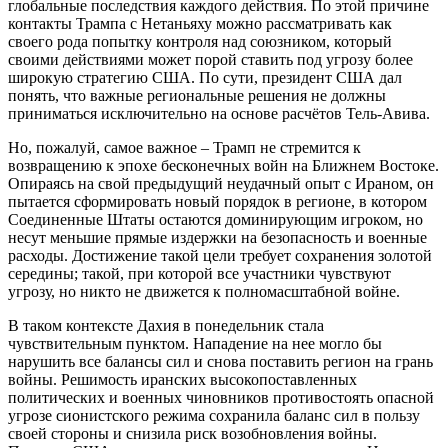
глобальные последствия каждого действия. По этой причине
контакты Трампа с Нетаньяху можно рассматривать как
своего рода попытку контроля над союзником, который
своими действиями может порой ставить под угрозу более
широкую стратегию США. По сути, президент США дал
понять, что важные региональные решения не должны
приниматься исключительно на основе расчётов Тель-Авива.
Но, пожалуй, самое важное – Трамп не стремится к
возвращению к эпохе бесконечных войн на Ближнем Востоке.
Опираясь на свой предыдущий неудачный опыт с Ираном, он
пытается сформировать новый порядок в регионе, в котором
Соединенные Штаты остаются доминирующим игроком, но
несут меньшие прямые издержки на безопасность и военные
расходы. Достижение такой цели требует сохранения золотой
середины; такой, при которой все участники чувствуют
угрозу, но никто не движется к полномасштабной войне.
В таком контексте Дахия в понедельник стала
чувствительным пунктом. Нападение на нее могло бы
нарушить все балансы сил и снова поставить регион на грань
войны. Решимость иранских высокопоставленных
политических и военных чиновников противостоять опасной
угрозе сионистского режима сохранила баланс сил в пользу
своей стороны и снизила риск возобновления войны.