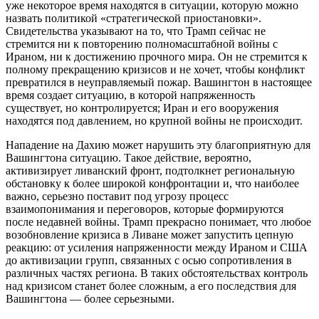
уже некоторое время находятся в ситуации, которую можно
назвать политикой «стратегической приостановки».
Свидетельства указывают на то, что Трамп сейчас не
стремится ни к повторению полномасштабной войны с
Ираном, ни к достижению прочного мира. Он не стремится к
полному прекращению кризисов и не хочет, чтобы конфликт
превратился в неуправляемый пожар. Вашингтон в настоящее
время создает ситуацию, в которой напряженность
существует, но контролируется; Иран и его вооружения
находятся под давлением, но крупной войны не происходит.
Нападение на Дахию может нарушить эту благоприятную для
Вашингтона ситуацию. Такое действие, вероятно,
активизирует ливанский фронт, подтолкнет региональную
обстановку к более широкой конфронтации и, что наиболее
важно, серьезно поставит под угрозу процесс
взаимопонимания и переговоров, которые формируются
после недавней войны. Трамп прекрасно понимает, что любое
возобновление кризиса в Ливане может запустить цепную
реакцию: от усиления напряженности между Ираном и США
до активизации групп, связанных с осью сопротивления в
различных частях региона. В таких обстоятельствах контроль
над кризисом станет более сложным, а его последствия для
Вашингтона — более серьезными.