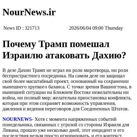
NourNews.ir
News ID :
321713
‫‫Thursday‬‬ 09:00 2026/06/04
Почему Трамп помешал
Израилю атаковать Дахию?
В деле Дахии Трамп не играл ни роли миротворца, ни роли
беспристрастного посредника. На самом деле он защищал
свой более масштабный проект, основанный на сохранении
нынешнего хрупкого баланса. С точки зрения Вашингтона, в
нынешней ситуации на Ближнем Востоке нежелательны ни
война, ни полный мир; желательна приостановка конфликта,
которая при этом сохраняет возможность управления,
давления и ведения переговоров для Соединенных Штатов.
NOURNEWS
- Хотя с момента напряженных событий
понедельника, связанных с угрозой со стороны Израиля для
Ливана, прошло уже несколько дней, этот инцидент и его
последствия нельзя просто игнорировать, и его контекст,