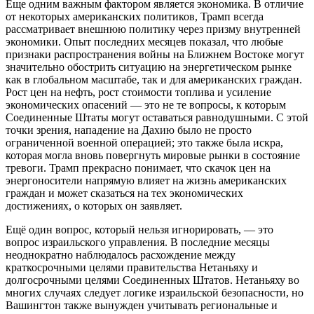
Еще одним важным фактором является экономика. В отличие
от некоторых американских политиков, Трамп всегда
рассматривает внешнюю политику через призму внутренней
экономики. Опыт последних месяцев показал, что любые
признаки распространения войны на Ближнем Востоке могут
значительно обострить ситуацию на энергетическом рынке
как в глобальном масштабе, так и для американских граждан.
Рост цен на нефть, рост стоимости топлива и усиление
экономических опасений — это не те вопросы, к которым
Соединенные Штаты могут оставаться равнодушными. С этой
точки зрения, нападение на Дахию было не просто
ограниченной военной операцией; это также была искра,
которая могла вновь повергнуть мировые рынки в состояние
тревоги. Трамп прекрасно понимает, что скачок цен на
энергоносители напрямую влияет на жизнь американских
граждан и может сказаться на тех экономических
достижениях, о которых он заявляет.
Ещё один вопрос, который нельзя игнорировать, — это
вопрос израильского управления. В последние месяцы
неоднократно наблюдалось расхождение между
краткосрочными целями правительства Нетаньяху и
долгосрочными целями Соединенных Штатов. Нетаньяху во
многих случаях следует логике израильской безопасности, но
Вашингтон также вынужден учитывать региональные и