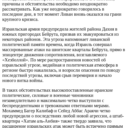
причины и обстоятельства необходимо неоднократно
рассматривать. Как уже неоднократно говорилось в
последние дни, в тот момент Ливан вновь оказался на грани
крупного кризиса.
Израильская армия предупредила жителей района Дахия в
южных пригородах Бейрута, призвав их эвакуироваться из
некоторых районов. Эта угроза напоминает ливанской
политической памяти времена, когда Израиль совершал
массированные атаки на шиитские кварталы Бейрута, прямо в
эпицентре движения сопротивления, возглавляемого
«Хезболлой». По мере распространения новостей об
израильской угрозе, медийная и политическая атмосфера в
регионе быстро накалилась, и возросли опасения по поводу
последствий угрозы, включая срыв перемирия и начало
нового витка войны.
В таких обстоятельствах высокопоставленные иранские
политические, силовые и военные чиновники
незамедлительно и максимально четко выступили с
беспрецедентными и тревожными ответными мерами.
Мохаммед Багер Калибаф и Сейед Аббас Аракчи четко
предупредили о последствиях любой новой агрессии, а штаб-
квартира «Хатам аль-Анбия» также твердо заявила, что
расширение израильских атак может быть встречено прямым