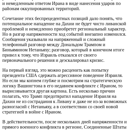
и немедленным ответом Ирана в виде нанесения ударов по
районам оккупированных территорий.
Сочетание этих беспрецедентных позиций дало понять, что
потенциальное нападение на Дахии не будет чисто ливанской
проблемой и немедленно приобретет региональный характер.
Но в разгар напряженности ход событий внезапно изменился.
Сообщения указывали на напряженный и сложный
телефонный разговор между Дональдом Трампом и
Биньямином Нетаньяху; разговор, который в конечном итоге
привел к тому, что Израиль отказался от своего
первоначального решения и деэскалировал кризис.
На первый взгляд, это можно расценить как попытку
президента США сдержать агрессивное поведение Израиля.
Но если мы копнем глубже и посмотрим на стратегическую
логику Вашингтона в его недавнем конфликте с Ираном, то
вырисовывается другая картина. Есть несколько причин
полагать, что Трамп предотвратил нападение Израиля на
Дахии не из сострадания к Ливану и даже не из-за возможных
разногласий с Нетаньяху, а в соответствии со своей новой
стратегией в войне с Ираном.
В действительности, после нескольких дней напряженности и
прямого военного конфликта в регионе, Соединенные Штаты