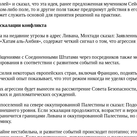
лей» и сказал, что эта идея, ранее предложенная мучеником Се
ом-либо поле, то и другие поля также предпримут действия в ег
жет служить основой для принятия решений на практике.
эскалации конфликта
 на недавние угрозы в адрес Ливана, Мохтади сказал: Заявленн
атам аль-Анбия», содержат четкий сигнал о том, что агрессия
бщениями с Соединенными Штатами через посредников также мож
рования в соответствии с развитием событий на местах.
усилия некоторых европейских стран, включая Францию, поднять
ческий опыт показывает, что этот режим никогда не уделял сер
ах агрессии будет вынесен на рассмотрение Совета Безопасност
ских и дипломатических осуждений.
оселений на севере оккупированной Палестины и сказал: Подоб
ешнего уровня. Если эскалация продолжится, возрастет и вероя
ограничится границами Ливана и оккупированной Палестины, но 
омику.
не нестабильна, и развитие событий происходит поэтапно; это о