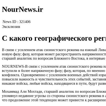
NourNews.ir
News ID :
321406
Эксклюзив
С какого географического рег
В связи с усилением атак сионистского режима на южный Ливан
новую фазу; фазу, которая может распространить напряженност
старший аналитик по вопросам Ближнего Востока, в интервью
NOURNEWS-В связи с усилением атак сионистского режима на
вступили в более напряженную фазу; фазу, которая, по мнени
конфликта. Одновременно с усилением военных действий изра
повысили важность и чувствительность этих событий, заставив
никакие войска, любые войска, находящиеся в пути, будут разв
Мохаммад Али Мохтади, старший аналитик по вопросам Ближне
упомянул недавние угрозы со стороны сионистского режима в а
что продолжение этой тенденции может привести к расширени