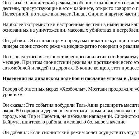
Он сказал: Сионистский режим, особенно с нынешним составом
деятели, присутствующие в этом кабинете, открыто говорят о 
Палестиной, но также включает Ливан, Сирию и другие части 
Наиболее экстремистски настроенные деятели в нынешнем каб
основанных на уничтожении, массовых убийствах и истреблени
Он добавил: Этот план прямо предусматривает оккупацию зна
лидеры сионистского режима неоднократно говорили о реализа
По словам этого высокопоставленного аналитика по Ближнему 
месяцев. При этом сионистский режим на протяжении всего эт
автомобилей и людей на дорогах. В конце концов, этот процесс
Изменения на ливанском поле боя и послание угрозы в Дах
Говоря об ответных мерах «Хезболлы», Мохтади продолжил: «
уровнях».
Он сказал: Эти события побудили Тель-Авив расширить масшта
около 80 городов и деревень, уничтожил дома и выселил жите
города, как Тир и Набатия, не избежали нападений. Сионист
Бейрута, шиитского района, имеющего большое значение.
Он добавил: Если сионистский режим хочет осуществить эту у