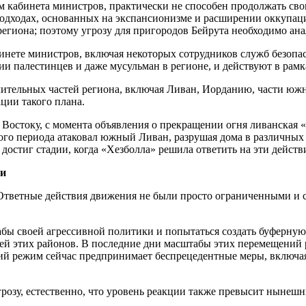
 кабинета министров, практически не способен продолжать сво
подходах, основанных на экспансионизме и расширении оккупаци
региона; поэтому угрозу для пригородов Бейрута необходимо ана
инете министров, включая некоторых сотрудников служб безопа
и палестинцев и даже мусульман в регионе, и действуют в рамк
чительных частей региона, включая Ливан, Иорданию, части юж
ции такого плана.
Востоку, с момента объявления о прекращении огня ливанская «
ого периода атаковал южный Ливан, разрушая дома в различных
 достиг стадии, когда «Хезболла» решила ответить на эти дейст
ии
Ответные действия движения не были просто ограниченными и 
бы своей агрессивной политики и попытаться создать буферную 
лей этих районов. В последние дни масштабы этих перемещений 
ский режим сейчас предпринимает беспрецедентные меры, включ
грозу, естественно, что уровень реакции также превысит ныне