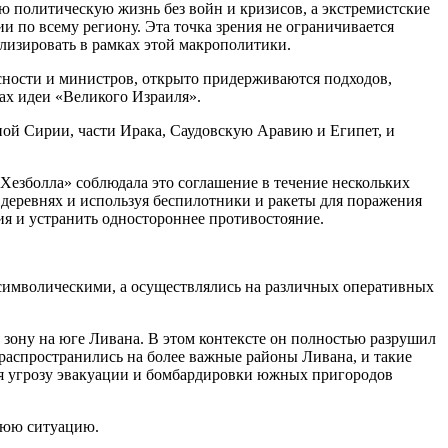
ю политическую жизнь без войн и кризисов, а экстремистские
и по всему региону. Эта точка зрения не ограничивается
лизировать в рамках этой макрополитики.
сности и министров, открыто придерживаются подходов,
ах идеи «Великого Израиля».
ной Сирии, части Ирака, Саудовскую Аравию и Египет, и
Хезболла» соблюдала это соглашение в течение нескольких
 деревнях и используя беспилотники и ракеты для поражения
вия и устранить одностороннее противостояние.
символическими, а осуществлялись на различных оперативных
зону на юге Ливана. В этом контексте он полностью разрушил
распространились на более важные районы Ливана, и такие
ая угрозу эвакуации и бомбардировки южных пригородов
шнюю ситуацию.