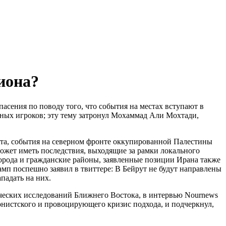
иона?
асения по поводу того, что события на местах вступают в
ьных игроков; эту тему затронул Мохаммад Али Мохтади,
та, события на северном фронте оккупированной Палестины
может иметь последствия, выходящие за рамки локального
орода и гражданские районы, заявленные позиции Ирана также
амп поспешно заявил в твиттере: В Бейрут не будут направлены
падать на них.
еских исследований Ближнего Востока, в интервью Nournews
онистского и провоцирующего кризис подхода, и подчеркнул,