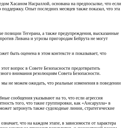
йедом Хасаном Насраллой, основана на предпосылке, что если
о поддержку. Опыт последних месяцев также показал, что эта
ые позиции Тегерана, а также предупреждения, высказанные
 против Ливана и угрозы пригородам Бейрута не могут
ет быть оценена в этом контексте и показывает, что
 этот вопрос в Совете Безопасности предотвратить
ьезного внимания резолюциям Совета Безопасности.
и, мы не можем ожидать, что реальные изменения в поведении
ные сообщения указывают на то, что если агрессия
тность того, что такие группировки, как «Ансарулла» в
может затронуть также судоходные линии, стратегические
значает, что на каждом этапе, в зависимости от характера