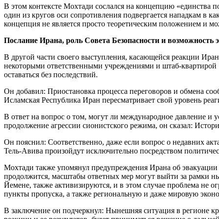
В этом контексте Мохтади сослался на концепцию «единства по
один из кругов оси сопротивления подвергается нападкам в как
концепция не является просто теоретическим положением и мо
Послание Ирана, роль Совета Безопасности и возможность 
В другой части своего выступления, касающейся реакции Ирана
некоторыми ответственными учреждениями и штаб-квартирой «Х
оставаться без последствий.
Он добавил: Приостановка процесса переговоров и обмена соо
Исламская Республика Иран пересматривает свой уровень реаги
В ответ на вопрос о том, могут ли международное давление и 
продолжение агрессии сионистского режима, он сказал: Истори
Он пояснил: Соответственно, даже если вопрос о недавних акт
Тель-Авива произойдут исключительно посредством политиче
Мохтади также упомянул предупреждения Ирана об эвакуации п
продолжится, масштабы ответных мер могут выйти за рамки нын
Йемене, также активизируются, и в этом случае проблема не 
пункты пропуска, а также региональную и даже мировую экон
В заключение он подчеркнул: Нынешняя ситуация в регионе край