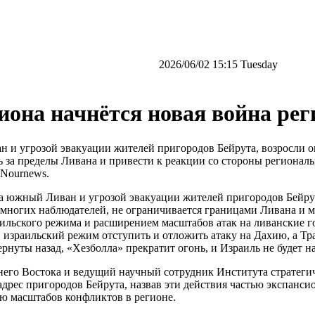
‫‫Tuesday‬‬ 15:15 2026/06/02
иона начнётся новая война рег
 и угрозой эвакуации жителей пригородов Бейрута, возросли оп
ь за пределы Ливана и привести к реакции со стороны регионал
 Nournews.
 южный Ливан и угрозой эвакуации жителей пригородов Бейру
ю многих наблюдателей, не ограничивается границами Ливана и 
ильского режима и расширением масштабов атак на ливанские г
 израильский режим отступить и отложить атаку на Дахию, а Тр
ернуты назад, «Хезболла» прекратит огонь, и Израиль не будет на
го Востока и ведущий научный сотрудник Института стратегич
дрес пригородов Бейрута, назвав эти действия частью экспанси
ю масштабов конфликтов в регионе.